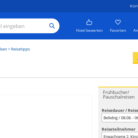
Kon
Hotel bewerten
Favoriten
An
lsen
> Reisetipps
Frühbucher/
Pauschalreisen
Reisedauer / Reis
Beliebig / 08.08. - 
Reiseteilnehmer
Erwachsene
2
, Kin