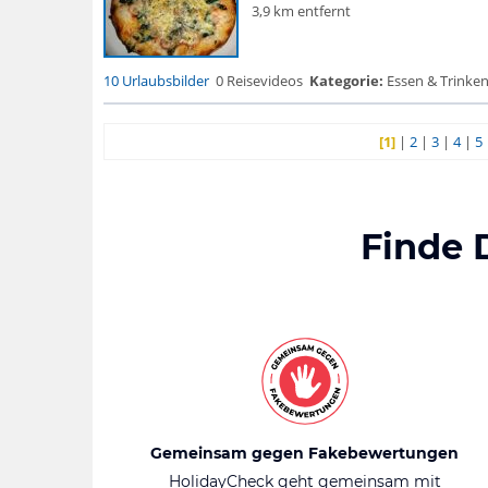
3,9 km entfernt
10 Urlaubsbilder
0 Reisevideos
Kategorie:
Essen & Trinken
[1]
|
2
|
3
|
4
|
5
Finde 
Gemeinsam gegen Fakebewertungen
HolidayCheck geht gemeinsam mit