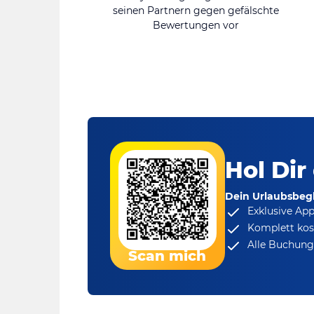
seinen Partnern gegen gefälschte
Bewertungen vor
Hol Dir
Dein Urlaubsbegl
Exklusive Ap
Komplett kos
Alle Buchungs
Scan mich