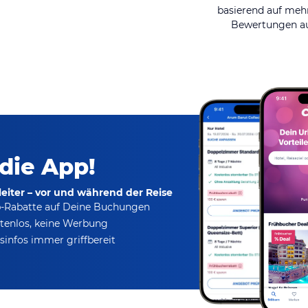
basierend auf mehr
Bewertungen au
 die App!
eiter – vor und während der Reise
p-Rabatte
auf Deine Buchungen
tenlos,
keine Werbung
infos immer griffbereit