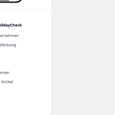
olidayCheck
ternehmen
 Werbung
hemen
 Artikel