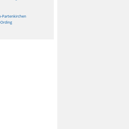
n
h-Partenkirchen
-Ording