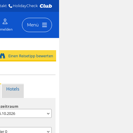
takt
HolidayCheck 
Menü
melden
Einen Reisetipp bewerten
Hotels
ezeitraum
06.10.2026
der
0