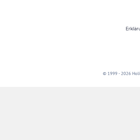
Erklär
© 1999 - 2026 Holi