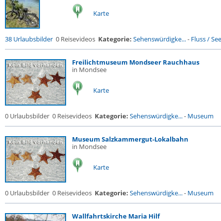
Karte
38 Urlaubsbilder
0 Reisevideos
Kategorie:
Sehenswürdigke...
-
Fluss / See 
Freilichtmuseum Mondseer Rauchhaus
in Mondsee
Karte
0 Urlaubsbilder
0 Reisevideos
Kategorie:
Sehenswürdigke...
-
Museum
Museum Salzkammergut-Lokalbahn
in Mondsee
Karte
0 Urlaubsbilder
0 Reisevideos
Kategorie:
Sehenswürdigke...
-
Museum
Wallfahrtskirche Maria Hilf