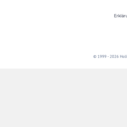
Erklär
© 1999 - 2026 Holi