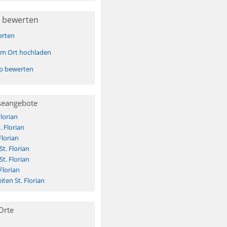
 bewerten
erten
sem Ort hochladen
pp bewerten
seangebote
lorian
. Florian
Florian
St. Florian
St. Florian
Florian
ten St. Florian
Orte