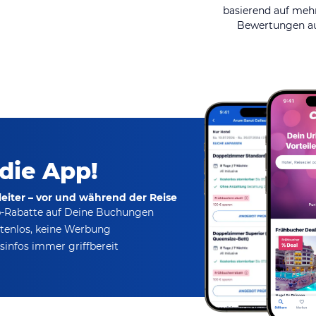
basierend auf mehr
Bewertungen au
 die App!
eiter – vor und während der Reise
p-Rabatte
auf Deine Buchungen
tenlos,
keine Werbung
infos immer griffbereit