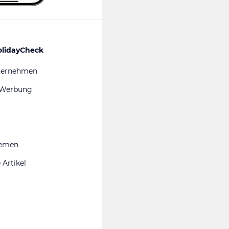
olidayCheck
ternehmen
 Werbung
hemen
 Artikel