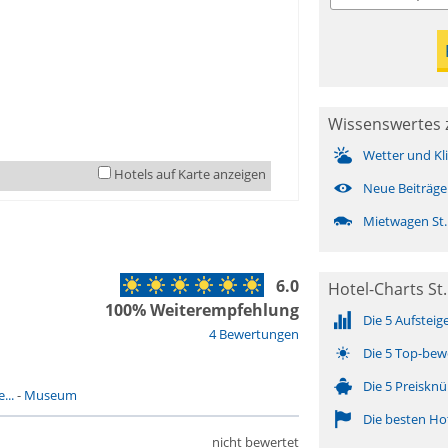
Wissenswertes z
Wetter und Kl
Hotels auf Karte anzeigen
Neue Beiträge
Mietwagen St. 
6.0
Hotel-Charts St.
100% Weiterempfehlung
Die 5 Aufsteig
4 Bewertungen
Die 5 Top-bew
Die 5 Preisknü
...
-
Museum
Die besten Ho
nicht bewertet