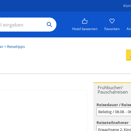
Kon
Hotel bewerten
Favoriten
An
an
> Reisetipps
Frühbucher/
Pauschalreisen
Reisedauer / Reis
Beliebig / 08.08. - 
Reiseteilnehmer
Erwachsene
2
, Kin