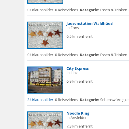
0 Urlaubsbilder
0 Reisevideos
Kategorie:
Essen & Trinken -
Jausenstation Waldhäusl
in Enns
6,5 km entfernt
0 Urlaubsbilder
0 Reisevideos
Kategorie:
Essen & Trinken 
City Express
in Linz
6,9 km entfernt
3 Urlaubsbilder
0 Reisevideos
Kategorie:
Sehenswürdigke... 
Noodle King
in Ansfelden
7,3 km entfernt