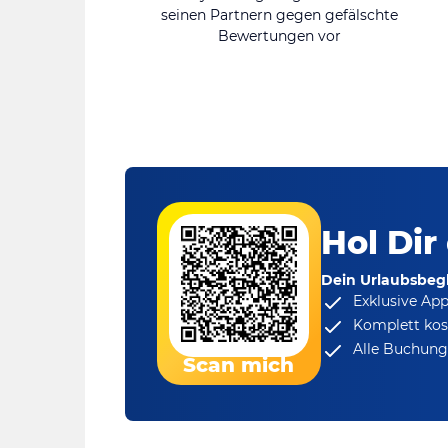
seinen Partnern gegen gefälschte
Bewertungen vor
Hol Dir
Dein Urlaubsbegl
Exklusive Ap
Komplett kos
Alle Buchungs
Scan mich