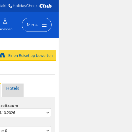
takt
HolidayCheck 
Menü
melden
Einen Reisetipp bewerten
Hotels
ezeitraum
06.10.2026
der
0