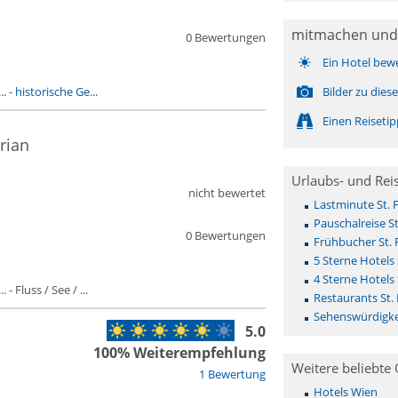
mitmachen und
0 Bewertungen
Ein Hotel bew
..
-
historische Ge...
Bilder zu die
Einen Reiseti
rian
Urlaubs- und Rei
nicht bewertet
Lastminute St. F
Pauschalreise St
0 Bewertungen
Frühbucher St. 
5 Sterne Hotels 
4 Sterne Hotels 
- Fluss / See / ...
Restaurants St. 
Sehenswürdigkei
5.0
100% Weiterempfehlung
Weitere beliebte 
1 Bewertung
Hotels Wien