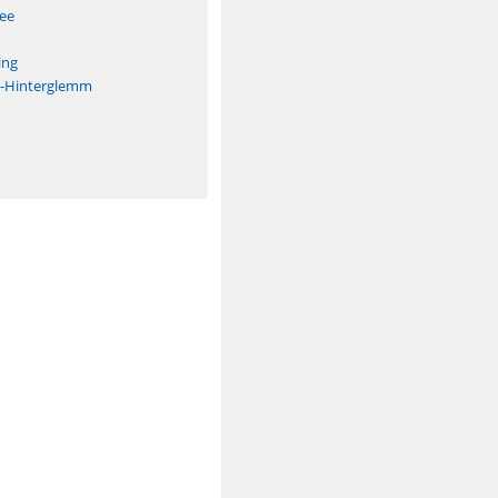
See
ing
h-Hinterglemm