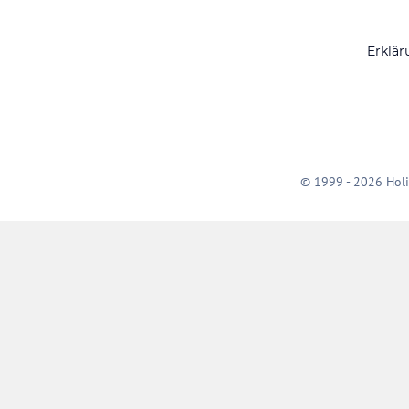
Erklär
© 1999 - 2026 Holi