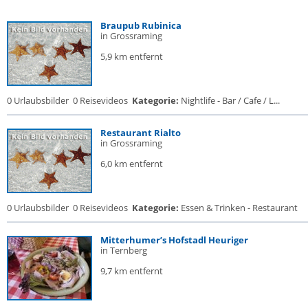
Braupub Rubinica
in Grossraming
5,9 km entfernt
0 Urlaubsbilder
0 Reisevideos
Kategorie:
Nightlife - Bar / Cafe / L...
Restaurant Rialto
in Grossraming
6,0 km entfernt
0 Urlaubsbilder
0 Reisevideos
Kategorie:
Essen & Trinken - Restaurant
Mitterhumer’s Hofstadl Heuriger
in Ternberg
9,7 km entfernt