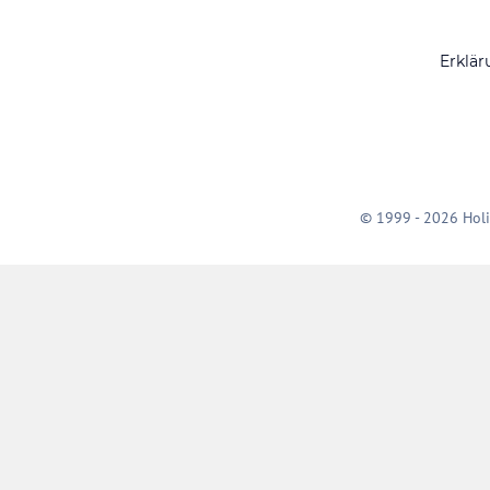
Erklär
© 1999 - 2026 Holi