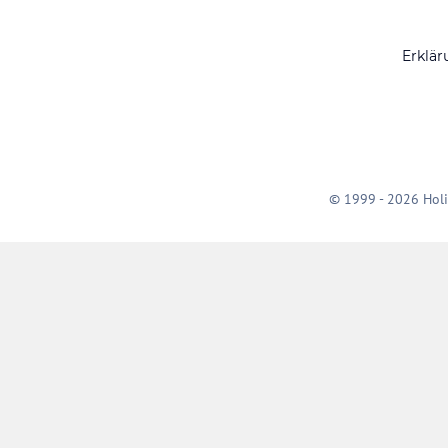
Erklär
© 1999 - 2026 Holi