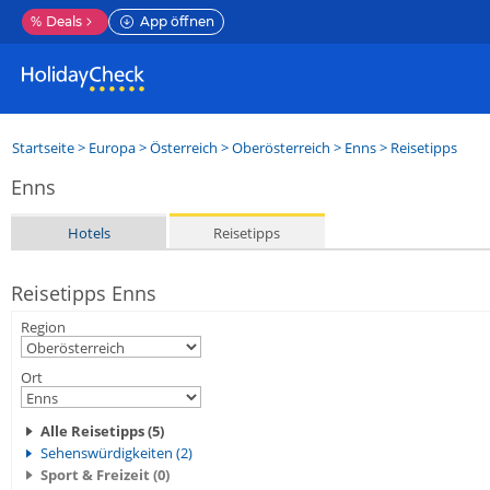
%
Deals
App öffnen
Startseite
>
Europa
>
Österreich
>
Oberösterreich
>
Enns
> Reisetipps
Enns
Hotels
Reisetipps
Reisetipps Enns
Region
Ort
Alle Reisetipps (5)
Sehenswürdigkeiten (2)
Sport & Freizeit (0)