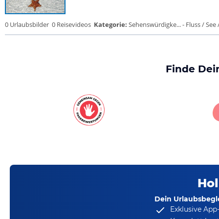
0 Urlaubsbilder
0 Reisevideos
Kategorie:
Sehenswürdigke... - Fluss / See / 
Finde Dei
Hol
Dein Urlaubsbegle
Exklusive App