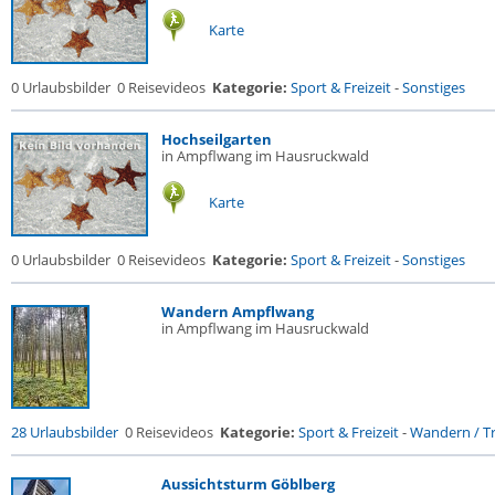
Karte
0 Urlaubsbilder
0 Reisevideos
Kategorie:
Sport & Freizeit
-
Sonstiges
Hochseilgarten
in Ampflwang im Hausruckwald
Karte
0 Urlaubsbilder
0 Reisevideos
Kategorie:
Sport & Freizeit
-
Sonstiges
Wandern Ampflwang
in Ampflwang im Hausruckwald
28 Urlaubsbilder
0 Reisevideos
Kategorie:
Sport & Freizeit
-
Wandern / Tr
Aussichtsturm Göblberg