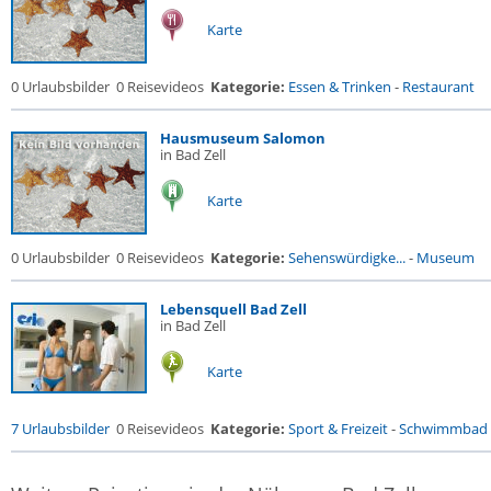
Karte
0 Urlaubsbilder
0 Reisevideos
Kategorie:
Essen & Trinken
-
Restaurant
Hausmuseum Salomon
in Bad Zell
Karte
0 Urlaubsbilder
0 Reisevideos
Kategorie:
Sehenswürdigke...
-
Museum
Lebensquell Bad Zell
in Bad Zell
Karte
7 Urlaubsbilder
0 Reisevideos
Kategorie:
Sport & Freizeit
-
Schwimmbad