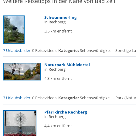
Weitere Reisetipps in der Nähe von Bad Zell
Schwammerling
in Rechberg
3,5 km entfernt
7 Urlaubsbilder
0 Reisevideos
Kategorie:
Sehenswürdigke... - Sonstige La
Naturpark Mühlviertel
in Rechberg
4,3 km entfernt
3 Urlaubsbilder
0 Reisevideos
Kategorie:
Sehenswürdigke... - Park (Naturr
Pfarrkirche Rechberg
in Rechberg
4,4 km entfernt