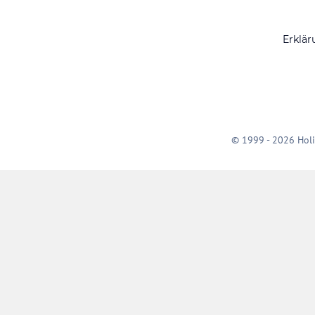
Erklär
© 1999 - 2026 Holi