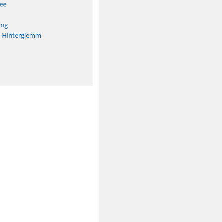
See
ing
h-Hinterglemm