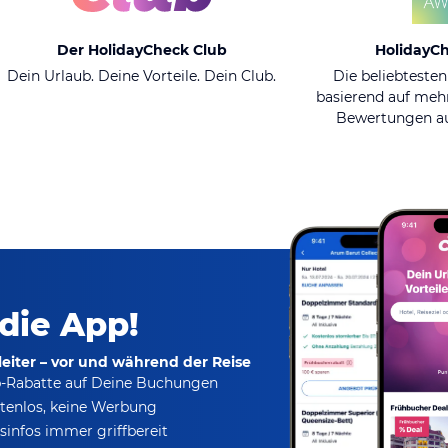
Der HolidayCheck Club
HolidayC
Dein Urlaub. Deine Vorteile. Dein Club.
Die beliebtesten
basierend auf mehr
Bewertungen au
 die App!
eiter – vor und während der Reise
p-Rabatte
auf Deine Buchungen
tenlos,
keine Werbung
infos immer griffbereit