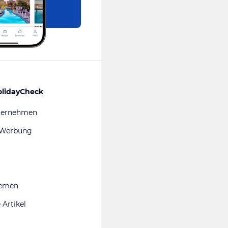
olidayCheck
ternehmen
 Werbung
hemen
 Artikel