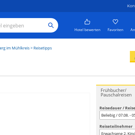
Kon
Hotel bewerten
Favoriten
An
rg im Mühlkreis
> Reisetipps
Frühbucher/
Pauschalreisen
Reisedauer / Reis
Beliebig / 07.08. - 
Reiseteilnehmer
Erwachsene
2
, Kin