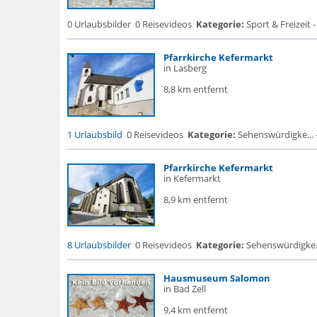
0 Urlaubsbilder
0 Reisevideos
Kategorie:
Sport & Freizeit 
Pfarrkirche Kefermarkt
in Lasberg
8,8 km entfernt
1 Urlaubsbild
0 Reisevideos
Kategorie:
Sehenswürdigke... - 
Pfarrkirche Kefermarkt
in Kefermarkt
8,9 km entfernt
8 Urlaubsbilder
0 Reisevideos
Kategorie:
Sehenswürdigke... 
Hausmuseum Salomon
in Bad Zell
9,4 km entfernt