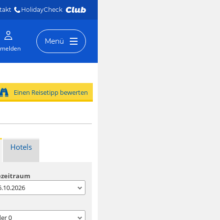
takt
HolidayCheck 
Menü
melden
Einen Reisetipp bewerten
Hotels
ezeitraum
05.10.2026
der
0