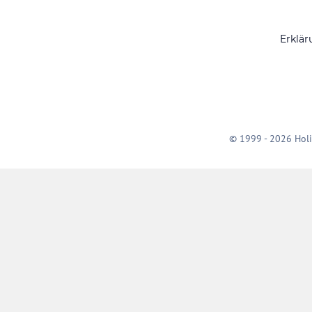
Erklär
© 1999 - 2026 Holi