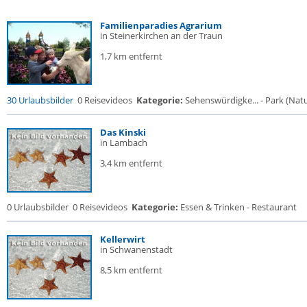
Familienparadies Agrarium
in Steinerkirchen an der Traun
1,7 km entfernt
30 Urlaubsbilder
0 Reisevideos
Kategorie:
Sehenswürdigke... - Park (Natur
Das Kinski
in Lambach
3,4 km entfernt
0 Urlaubsbilder
0 Reisevideos
Kategorie:
Essen & Trinken - Restaurant
Kellerwirt
in Schwanenstadt
8,5 km entfernt