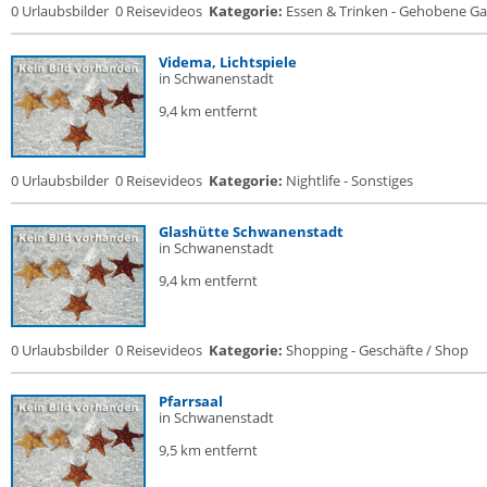
0 Urlaubsbilder
0 Reisevideos
Kategorie:
Essen & Trinken - Gehobene Gas
Videma, Lichtspiele
in Schwanenstadt
9,4 km entfernt
0 Urlaubsbilder
0 Reisevideos
Kategorie:
Nightlife - Sonstiges
Glashütte Schwanenstadt
in Schwanenstadt
9,4 km entfernt
0 Urlaubsbilder
0 Reisevideos
Kategorie:
Shopping - Geschäfte / Shop
Pfarrsaal
in Schwanenstadt
9,5 km entfernt