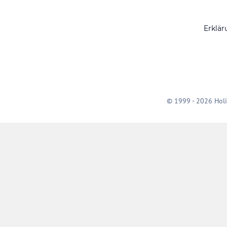
Erklär
© 1999 - 2026 Holi