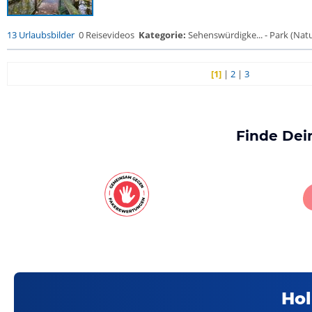
13 Urlaubsbilder
0 Reisevideos
Kategorie:
Sehenswürdigke... - Park (Natur
[1]
|
2
|
3
Finde Dei
Hol