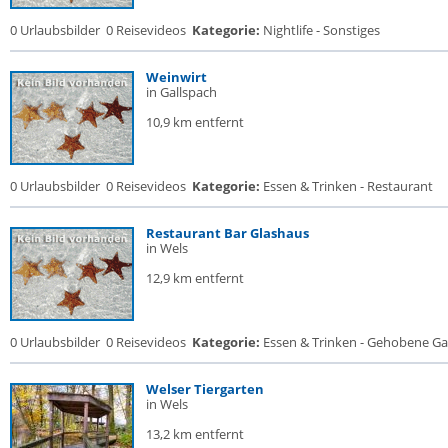
0 Urlaubsbilder
0 Reisevideos
Kategorie:
Nightlife - Sonstiges
Weinwirt
in Gallspach
10,9 km entfernt
0 Urlaubsbilder
0 Reisevideos
Kategorie:
Essen & Trinken - Restaurant
Restaurant Bar Glashaus
in Wels
12,9 km entfernt
0 Urlaubsbilder
0 Reisevideos
Kategorie:
Essen & Trinken - Gehobene Gas
Welser Tiergarten
in Wels
13,2 km entfernt