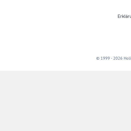
Erklär
© 1999 - 2026 Holi