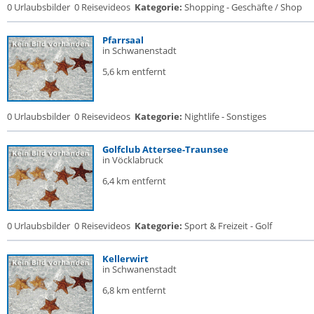
0 Urlaubsbilder
0 Reisevideos
Kategorie:
Shopping - Geschäfte / Shop
Pfarrsaal
in Schwanenstadt
5,6 km entfernt
0 Urlaubsbilder
0 Reisevideos
Kategorie:
Nightlife - Sonstiges
Golfclub Attersee-Traunsee
in Vöcklabruck
6,4 km entfernt
0 Urlaubsbilder
0 Reisevideos
Kategorie:
Sport & Freizeit - Golf
Kellerwirt
in Schwanenstadt
6,8 km entfernt