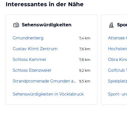
Interessantes in der Nähe
Sehenswürdigkeiten
Spor
Gmundnerberg
Attersee
7,4
km
Gustav Klimt Zentrum
Hochstei
7,6
km
Schloss Kammer
Obra Kin
7,8
km
Schloss Ebenzweier
Golfclub
9,2
km
Strandpromenade Gmunden am Traunsee
Spielpla
9,5
km
Sehenswürdigkeiten in Vöcklabruck