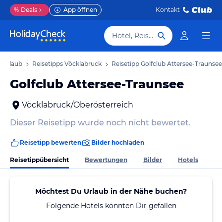
%
Deals
App öffnen
Kontakt
Hotel, Reiseziel
 Urlaub
Reisetipps Vöcklabruck
Reisetipp Golfclub Attersee-Traunsee
Golfclub Attersee-Traunsee
Vöcklabruck/Oberösterreich
Dieser Reisetipp wurde noch nicht bewertet.
Reisetipp bewerten
Bilder hochladen
Reisetippübersicht
Bewertungen
Bilder
Hotels
Möchtest Du Urlaub in der Nähe buchen?
Folgende Hotels könnten Dir gefallen