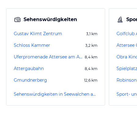
Sehenswürdigkeiten
Spor
Gustav Klimt Zentrum
Golfclub 
3,1
km
Schloss Kammer
Attersee
3,2
km
Uferpromenade Attersee am Attersee
Obra Kin
8,4
km
Attergaubahn
Spielpla
8,4
km
Gmundnerberg
Robinson
12,6
km
Sehenswürdigkeiten in Seewalchen am Attersee