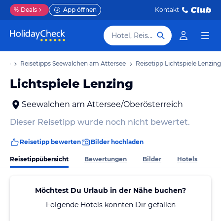
%
Deals
App öffnen
Kontakt
Hotel, Reiseziel
laub
Reisetipps Seewalchen am Attersee
Reisetipp Lichtspiele Lenzing
Lichtspiele Lenzing
Seewalchen am Attersee/Oberösterreich
Dieser Reisetipp wurde noch nicht bewertet.
Reisetipp bewerten
Bilder hochladen
Reisetippübersicht
Bewertungen
Bilder
Hotels
Möchtest Du Urlaub in der Nähe buchen?
Folgende Hotels könnten Dir gefallen