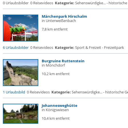
0 Urlaubsbilder
0 Reisevideos
Kategorie:
Sehenswürdigke... - historische 
Märchenpark Hirschalm
in Unterweißenbach
7,8 km entfernt
6 Urlaubsbilder
0 Reisevideos
Kategorie:
Sport & Freizeit - Freizeitpark
Burgruine Ruttenstein
in Mönchdorf
10,2 km entfernt
1 Urlaubsbild
0 Reisevideos
Kategorie:
Sehenswürdigke... - historische Ge
Johannesweghütte
in Königswiesen
10,4 km entfernt