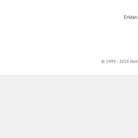
Erklär
© 1999 - 2026 Holi