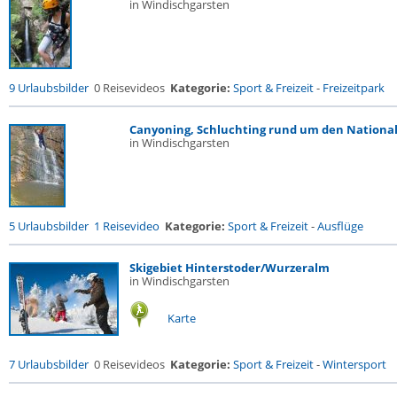
in Windischgarsten
9 Urlaubsbilder
0 Reisevideos
Kategorie:
Sport & Freizeit
-
Freizeitpark
Canyoning, Schluchting rund um den National
in Windischgarsten
5 Urlaubsbilder
1 Reisevideo
Kategorie:
Sport & Freizeit
-
Ausflüge
Skigebiet Hinterstoder/Wurzeralm
in Windischgarsten
Karte
7 Urlaubsbilder
0 Reisevideos
Kategorie:
Sport & Freizeit
-
Wintersport