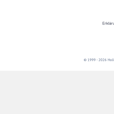
Erklär
© 1999 - 2026 Holi