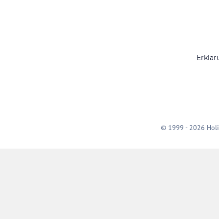
Erklär
© 1999 - 2026 Holi