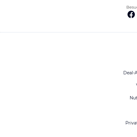
Besuc
Deal-
Nu
Priva