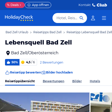
%
Deals
App öffnen
Kontakt
Hotel, Reiseziel
b
Bad Zell Urlaub
Reisetipps Bad Zell
Reisetipp Lebensquell Bad Zell
Lebensquell Bad Zell
Bad Zell/Oberösterreich
50%
4,5
/ 6
2 Bewertungen
Reisetipp bewerten
Bilder hochladen
Reisetippübersicht
Bewertungen
Bilder
Hotels