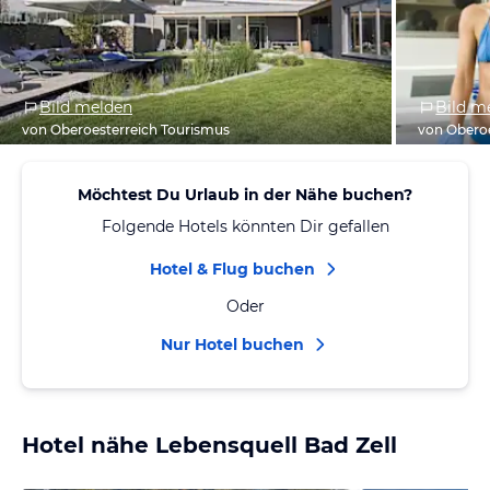
Bild melden
Bild m
von Oberoesterreich Tourismus
von Oberoe
Möchtest Du Urlaub in der Nähe buchen?
Folgende Hotels könnten Dir gefallen
Hotel & Flug buchen
Oder
Nur Hotel buchen
Hotel nähe Lebensquell Bad Zell