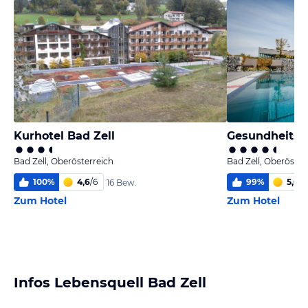
Kurhotel Bad Zell
Bad Zell, Oberösterreich
Bad Zell, Oberöster
100
%
4,6
/
6
99
%
5,6
/
6
16 Bew.
Zum Hotel
Zum Hotel
Infos Lebensquell Bad Zell