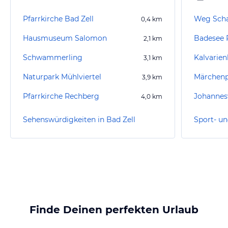
Pfarrkirche Bad Zell
Weg Sch
0,4
km
Hausmuseum Salomon
Badesee 
2,1
km
Schwammerling
Kalvarie
3,1
km
Naturpark Mühlviertel
Märchenp
3,9
km
Pfarrkirche Rechberg
Johannes
4,0
km
Sehenswürdigkeiten in Bad Zell
Finde Deinen perfekten Urlaub