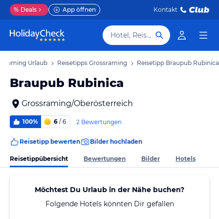
%
Deals
App öffnen
Kontakt
Hotel, Reiseziel
ssraming Urlaub
Reisetipps Grossraming
Reisetipp Braupub Rubinica
Braupub Rubinica
Grossraming/Oberösterreich
100%
6
/ 6
2 Bewertungen
Reisetipp bewerten
Bilder hochladen
Reisetippübersicht
Bewertungen
Bilder
Hotels
Möchtest Du Urlaub in der Nähe buchen?
Folgende Hotels könnten Dir gefallen