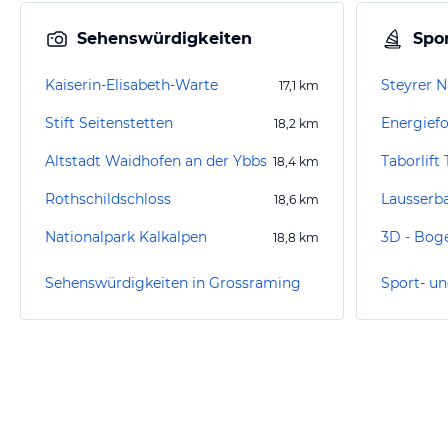
Sehenswürdigkeiten
Spor
Kaiserin-Elisabeth-Warte
17,1
km
Stift Seitenstetten
Energief
18,2
km
Altstadt Waidhofen an der Ybbs
Taborlift 
18,4
km
Rothschildschloss
Lausserb
18,6
km
Nationalpark Kalkalpen
18,8
km
Sehenswürdigkeiten in Grossraming