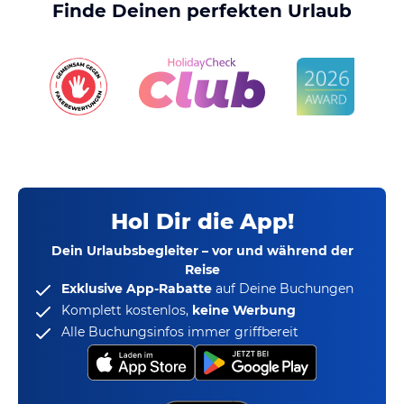
Finde Deinen perfekten Urlaub
Hol Dir die App!
Dein Urlaubsbegleiter – vor und während der
Reise
Exklusive App-Rabatte
auf Deine Buchungen
Komplett kostenlos,
keine Werbung
Alle Buchungsinfos immer griffbereit