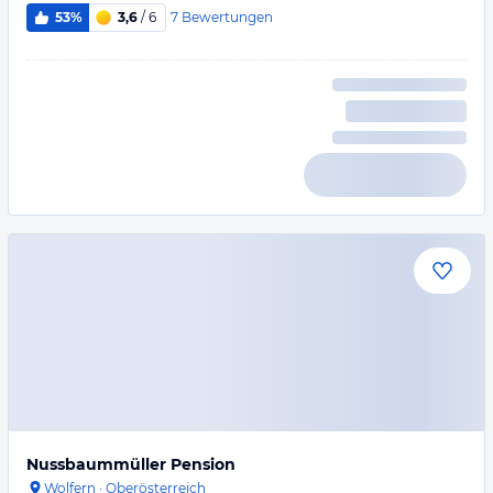
7
Bewertungen
53%
3,6
/ 6
Nussbaummüller Pension
Wolfern
·
Oberösterreich