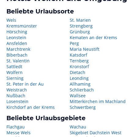
Beliebte Urlaubsorte
Wels
St. Marien
Kremsmünster
Strengberg
Hörsching
Grünburg
Leonstein
Kematen an der Krems
Ansfelden
Perg
Marchtrenk
Maria Neustift
Biberbach
Katsdorf
St. Valentin
Ternberg
Sattledt
Kronstorf
Wolfern
Dietach
Sierning
Leonding
St. Peter in der Au
Allhaming
Weistrach
Schlierbach
Nußbach
Wallsee
Losenstein
Mitterkirchen im Machland
Kirchdorf an der Krems
Schwertberg
Beliebte Urlaubsgebiete
Flachgau
Wachau
Messe Wels
Skigebiet Dachstein West