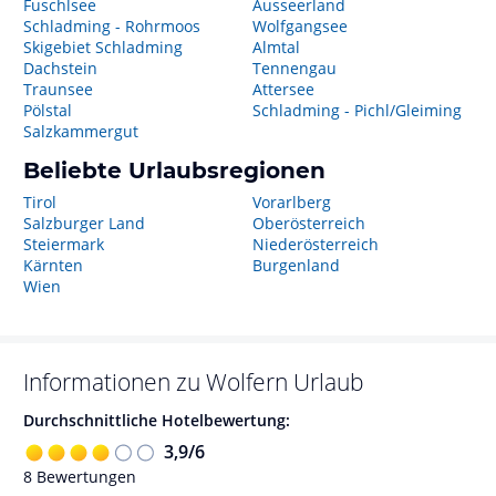
Fuschlsee
Ausseerland
Schladming - Rohrmoos
Wolfgangsee
Skigebiet Schladming
Almtal
Dachstein
Tennengau
Traunsee
Attersee
Pölstal
Schladming - Pichl/Gleiming
Salzkammergut
Beliebte Urlaubsregionen
Tirol
Vorarlberg
Salzburger Land
Oberösterreich
Steiermark
Niederösterreich
Kärnten
Burgenland
Wien
Informationen zu
Wolfern
Urlaub
Durchschnittliche Hotelbewertung:
3,9
/
6
8
Bewertungen