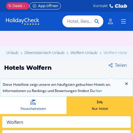
%
Deals
App öffnen
Kontakt
Hotel, Reiseziel
ich Urlaub
Oberösterreich Urlaub
Wolfern Urlaub
Wolfern Hotels
Teilen
Hotels Wolfern
Diese Hotelliste zeigt unsere am häufigsten gebuchten Hotels an.
Informationen zu Rankings und Bewertungen findest Du
hier
Pauschalreisen
Nur Hotel
Wolfern