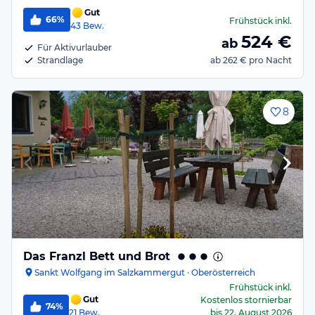
Gut
66%
Frühstück
inkl.
43
Bew.
524
€
ab
Für Aktivurlauber
Strandlage
ab
262 €
pro Nacht
8
Das Franzl Bett und Brot
Sankt Wolfgang im Salzkammergut · Oberösterreich
Frühstück
inkl.
Gut
Kostenlos stornierbar
74%
21
Bew.
bis
22. August 2026