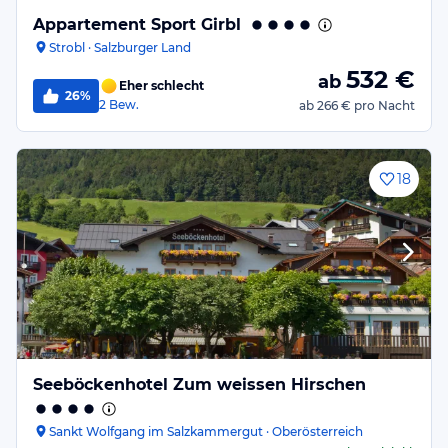
Appartement Sport Girbl
Strobl · Salzburger Land
532
€
ab
Eher schlecht
26%
2
Bew.
ab
266 €
pro Nacht
18
Seeböckenhotel Zum weissen Hirschen
Sankt Wolfgang im Salzkammergut · Oberösterreich