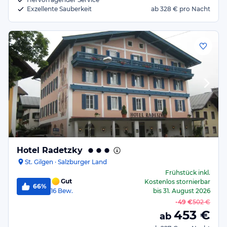
Exzellente Sauberkeit
ab
328 €
pro Nacht
Hotel Radetzky
St. Gilgen · Salzburger Land
Frühstück
inkl.
Gut
Kostenlos stornierbar
66%
16
Bew.
bis
31. August 2026
-
49 €
502 €
453
€
ab