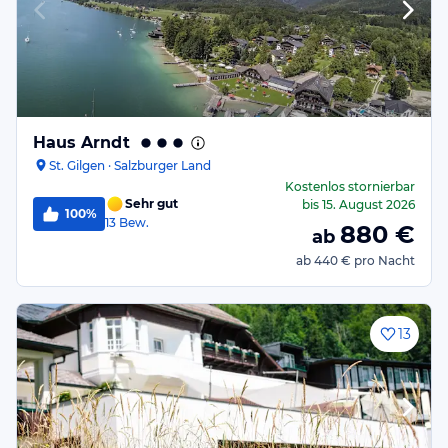
Haus Arndt
St. Gilgen · Salzburger Land
Kostenlos stornierbar
Sehr gut
bis
15. August 2026
100%
13
Bew.
880
€
ab
ab
440 €
pro Nacht
13