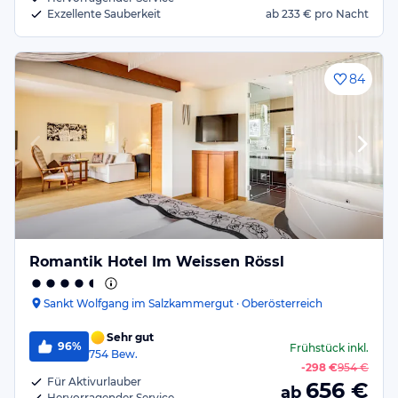
Exzellente Sauberkeit
ab
233 €
pro Nacht
84
Romantik Hotel Im Weissen Rössl
Sankt Wolfgang im Salzkammergut · Oberösterreich
Sehr gut
96%
Frühstück
inkl.
754
Bew.
-
298 €
954 €
Für Aktivurlauber
656
€
ab
Hervorragender Service