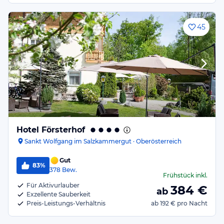
45
Hotel Försterhof
Sankt Wolfgang im Salzkammergut · Oberösterreich
Gut
83%
378
Bew.
Frühstück
inkl.
Für Aktivurlauber
384
€
ab
Exzellente Sauberkeit
Preis-Leistungs-Verhältnis
ab
192 €
pro Nacht