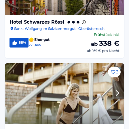
Hotel Schwarzes Rössl
Sankt Wolfgang im Salzkammergut · Oberösterreich
Frühstück
inkl.
Eher gut
338
€
58%
ab
27
Bew.
ab
169 €
pro Nacht
3