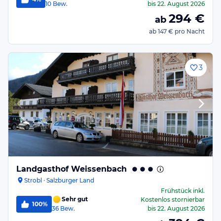
10
Bew.
bis
22. August 2026
294
€
ab
ab
147 €
pro Nacht
3
Landgasthof Weissenbach
Strobl · Salzburger Land
Frühstück
inkl.
Sehr gut
Kostenlos stornierbar
100%
36
Bew.
bis
22. August 2026