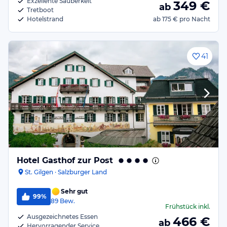
Exzellente Sauberkeit
349
€
ab
Tretboot
Hotelstrand
ab
175 €
pro Nacht
41
Hotel Gasthof zur Post
St. Gilgen · Salzburger Land
Sehr gut
99%
89
Bew.
Frühstück
inkl.
Ausgezeichnetes Essen
466
€
ab
Hervorragender Service