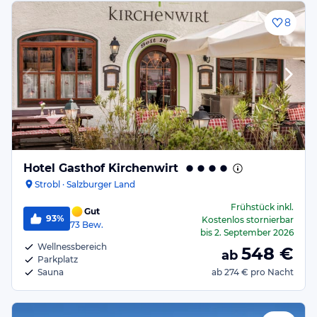
8
Hotel Gasthof Kirchenwirt
Strobl · Salzburger Land
Frühstück
inkl.
Gut
93%
Kostenlos stornierbar
73
Bew.
bis
2. September 2026
Wellnessbereich
548
€
ab
Parkplatz
Sauna
ab
274 €
pro Nacht