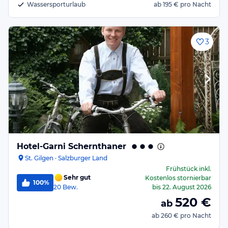
Wassersporturlaub
ab
195 €
pro Nacht
3
Hotel-Garni Schernthaner
St. Gilgen · Salzburger Land
Frühstück
inkl.
Sehr gut
Kostenlos stornierbar
100%
20
Bew.
bis
22. August 2026
520
€
ab
ab
260 €
pro Nacht