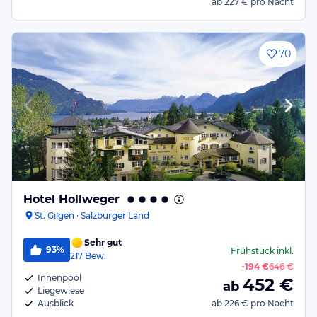
ab
227 €
pro Nacht
70
Hotel Hollweger
St. Gilgen · Salzburger Land
Sehr gut
93%
Frühstück
inkl.
217
Bew.
-
194 €
646 €
Innenpool
452
€
ab
Liegewiese
Ausblick
ab
226 €
pro Nacht