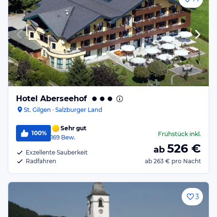
Hotel Aberseehof
St. Gilgen · Salzburger Land
Sehr gut
100%
Frühstück
inkl.
169
Bew.
526
€
ab
Exzellente Sauberkeit
Radfahren
ab
263 €
pro Nacht
3