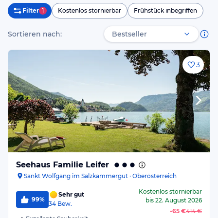
Filter
1
Kostenlos stornierbar
Frühstück inbegriffen
Sortieren nach:
3
Seehaus Familie Leifer
Sankt Wolfgang im Salzkammergut · Oberösterreich
Kostenlos stornierbar
Sehr gut
99%
bis
22. August 2026
34
Bew.
-
65 €
414 €