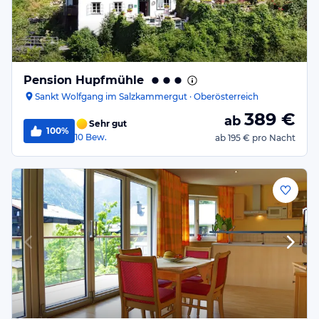
Pension Hupfmühle
Sankt Wolfgang im Salzkammergut · Oberösterreich
389
€
ab
Sehr gut
100%
10
Bew.
ab
195 €
pro Nacht