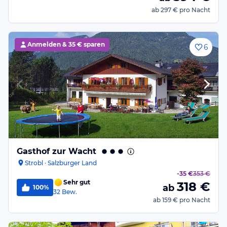
ab
297 €
pro Nacht
Anmelden &
35 € sparen
6
Gasthof zur Wacht
Strobl · Salzburger Land
-
35 €
353 €
Sehr gut
318
€
ab
100%
32
Bew.
ab
159 €
pro Nacht