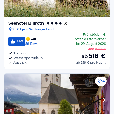
Seehotel Billroth
St. Gilgen · Salzburger Land
Frühstück
inkl.
Gut
Kostenlos stornierbar
94%
58
Bew.
bis
29. August 2026
-
100 €
618 €
Tretboot
518
€
ab
Wassersporturlaub
Ausblick
ab
259 €
pro Nacht
4