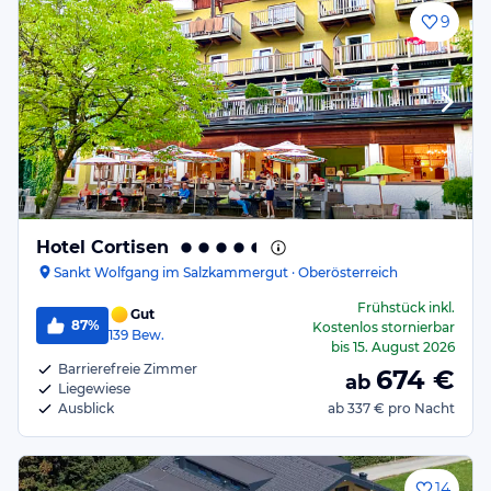
9
Hotel Cortisen
Sankt Wolfgang im Salzkammergut · Oberösterreich
Frühstück
inkl.
Gut
87%
Kostenlos stornierbar
139
Bew.
bis
15. August 2026
Barrierefreie Zimmer
674
€
ab
Liegewiese
Ausblick
ab
337 €
pro Nacht
14