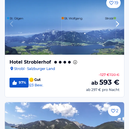
19
Hotel Stroblerhof
Strobl · Salzburger Land
-
127 €
720 €
Gut
593
€
ab
97%
123
Bew.
ab
297 €
pro Nacht
2