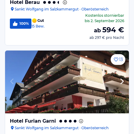
Hotel Berau
Sankt Wolfgang im Salzkammergut · Oberösterreich
Kostenlos stornierbar
Gut
bis
2. September 2026
100%
15
Bew.
594
€
ab
ab
297 €
pro Nacht
13
Hotel Furian Garni
Sankt Wolfgang im Salzkammergut · Oberösterreich