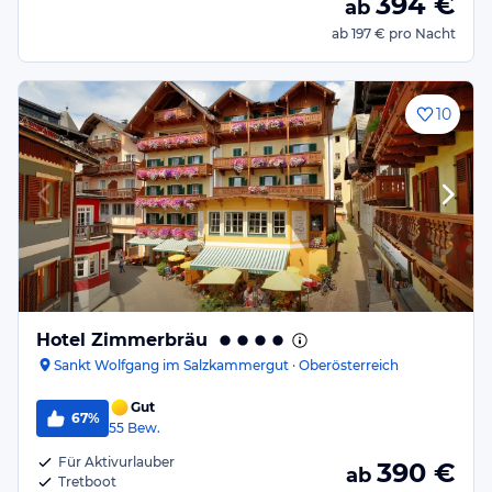
394
€
ab
ab
197 €
pro Nacht
10
Hotel Zimmerbräu
Sankt Wolfgang im Salzkammergut · Oberösterreich
Gut
67%
55
Bew.
Für Aktivurlauber
390
€
ab
Tretboot