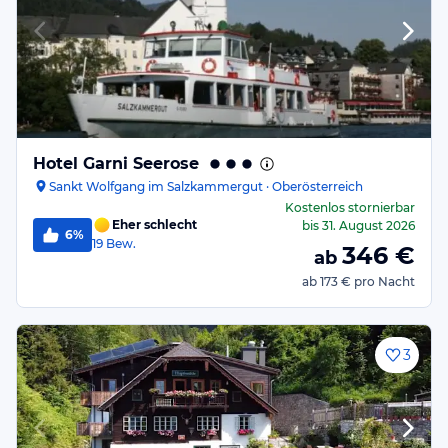
Hotel Garni Seerose
Sankt Wolfgang im Salzkammergut · Oberösterreich
Kostenlos stornierbar
Eher schlecht
bis
31. August 2026
6%
19
Bew.
346
€
ab
ab
173 €
pro Nacht
3