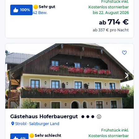
Frühstück
inkl.
Sehr gut
Kostenlos stornierbar
100%
42
Bew.
bis
22. August 2026
714
€
ab
ab
357 €
pro Nacht
Gästehaus Hoferbauergut
Strobl · Salzburger Land
Frühstück
inkl.
Sehr schlecht
Kostenlos stornierbar
4%