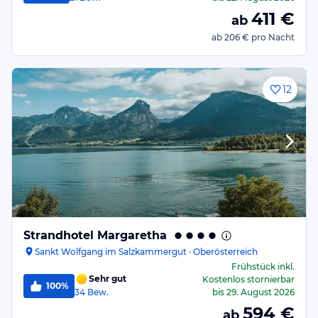
411
€
ab
ab
206 €
pro Nacht
12
Strandhotel Margaretha
Sankt Wolfgang im Salzkammergut · Oberösterreich
Frühstück
inkl.
Sehr gut
Kostenlos stornierbar
100%
34
Bew.
bis
29. August 2026
594
€
ab