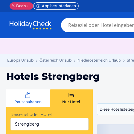
%
Deals
App herunterladen
Europa Urlaub
Österreich Urlaub
Niederösterreich Urlaub
Str
Hotels Strengberg
Pauschalreisen
Nur Hotel
Diese Hotelliste z
Reiseziel oder Hotel
Strengberg