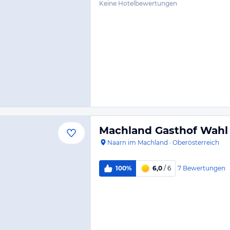
Keine Hotelbewertungen
Machland Gasthof Wahl
Naarn im Machland
·
Oberösterreich
7
Bewertungen
100%
6,0
/ 6