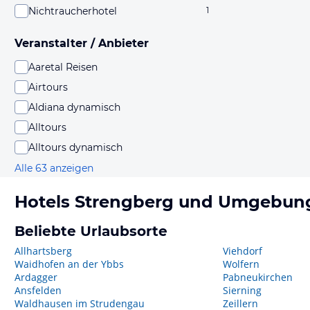
Nichtraucherhotel
1
Veranstalter / Anbieter
Aaretal Reisen
Airtours
Aldiana dynamisch
Alltours
Alltours dynamisch
Alle 63 anzeigen
Hotels
Strengberg
und Umgebun
Beliebte Urlaubsorte
Allhartsberg
Viehdorf
Waidhofen an der Ybbs
Wolfern
Ardagger
Pabneukirchen
Ansfelden
Sierning
Waldhausen im Strudengau
Zeillern