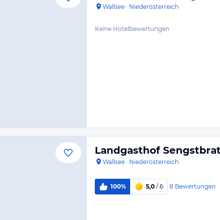
Wallsee
·
Niederösterreich
Keine Hotelbewertungen
Landgasthof Sengstbrat
Wallsee
·
Niederösterreich
8
Bewertungen
100%
5,0
/ 6