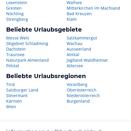
Losenstein
Wallsee
Gresten
Mitterkirchen im Machland
Nöchling
Bad Kreuzen
Strengberg
Klam
Beliebte Urlaubsgebiete
Messe Wels
Salzkammergut
Skigebiet Schladming
Wachau
Dachstein
Ausseerland
Traunsee
Almtal
Naturpark Almenland
Joglland-Waldheimat
Pölstal
Attersee
Beliebte Urlaubsregionen
Tirol
Vorarlberg
Salzburger Land
Oberösterreich
Steiermark
Niederösterreich
Kärnten
Burgenland
Wien