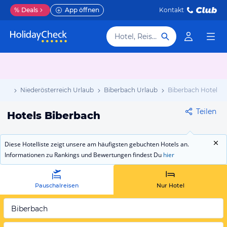
%
Deals
App öffnen
Kontakt
Hotel, Reiseziel
laub
Niederösterreich Urlaub
Biberbach Urlaub
Biberbach Hotels
Teilen
Hotels Biberbach
Diese Hotelliste zeigt unsere am häufigsten gebuchten Hotels an.
Informationen zu Rankings und Bewertungen findest Du
hier
Pauschalreisen
Nur Hotel
Biberbach