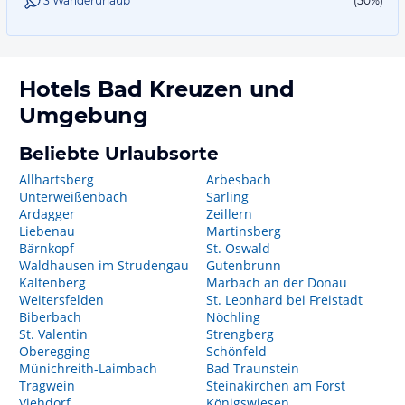
3 Wanderurlaub
(50%)
Hotels
Bad Kreuzen
und
Umgebung
Beliebte Urlaubsorte
Allhartsberg
Arbesbach
Unterweißenbach
Sarling
Ardagger
Zeillern
Liebenau
Martinsberg
Bärnkopf
St. Oswald
Waldhausen im Strudengau
Gutenbrunn
Kaltenberg
Marbach an der Donau
Weitersfelden
St. Leonhard bei Freistadt
Biberbach
Nöchling
St. Valentin
Strengberg
Oberegging
Schönfeld
Münichreith-Laimbach
Bad Traunstein
Tragwein
Steinakirchen am Forst
Viehdorf
Königswiesen