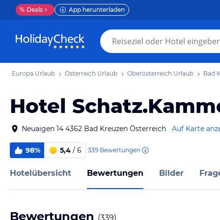
%
Deals
App herunterladen
Europa Urlaub
Österreich Urlaub
Oberösterreich Urlaub
Bad K
Hotel Schatz.Kamm
Neuaigen 14 4362 Bad Kreuzen Österreich
Auf Karte anz
98%
5,4
/ 6
339
Bewertungen
Hotelübersicht
Bewertungen
Bilder
Frag
Bewertungen
(
339
)