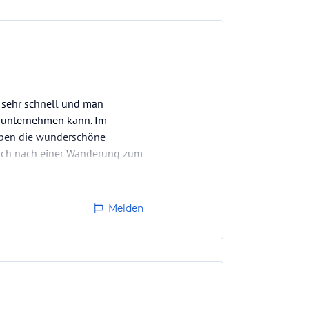
 sehr schnell und man
g unternehmen kann. Im
aben die wunderschöne
nach nach einer Wanderung zum
on allen genügend vorhanden…
Melden