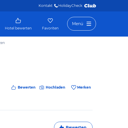
Kontakt
HolidayCheck 
Menü
Hotel bewerten
Favoriten
zen
Bewerten
Hochladen
Merken
Bewerten