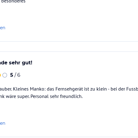
s besonderes
len
de sehr gut!
5
/ 6
uber. Kleines Manko: das Fernsehgerät ist zu klein - bei der Fu
k wäre super. Personal sehr freundlich.
len