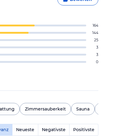
164
144
25
3
3
0
attung
Zimmersauberkeit
Sauna
Wandern
Es
vanz
Neueste
Negativste
Positivste