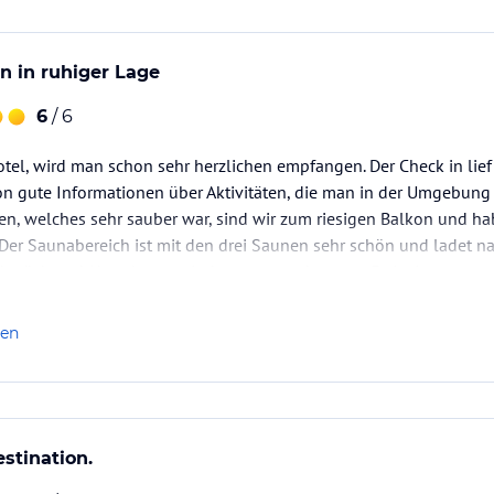
 in ruhiger Lage
6
/ 6
l, wird man schon sehr herzlichen empfangen. Der Check in lief
 gute Informationen über Aktivitäten, die man in der Umgebun
 welches sehr sauber war, sind wir zum riesigen Balkon und h
 Der Saunabereich ist mit den drei Saunen sehr schön und ladet 
ühstück und Abendessen sind ausgesprochen gut. Es ist immer v
len
stination.