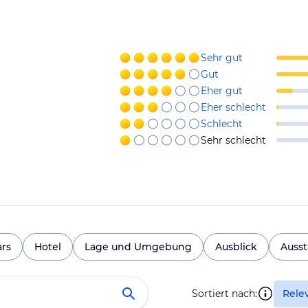
Sehr gut
Gut
Eher gut
Eher schlecht
Schlecht
Sehr schlecht
ars
Hotel
Lage und Umgebung
Ausblick
Ausst
Sortiert nach:
Rele