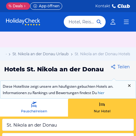
%
Deals
App öffnen
Kontakt
Hotel, Reiseziel
laub
St. Nikola an der Donau Urlaub
St. Nikola an der Donau Hotels
Teilen
Hotels St. Nikola an der Donau
Diese Hotelliste zeigt unsere am häufigsten gebuchten Hotels an.
Informationen zu Rankings und Bewertungen findest Du
hier
Pauschalreisen
Nur Hotel
St. Nikola an der Donau