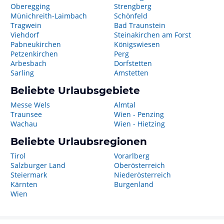
Oberegging
Strengberg
Münichreith-Laimbach
Schönfeld
Tragwein
Bad Traunstein
Viehdorf
Steinakirchen am Forst
Pabneukirchen
Königswiesen
Petzenkirchen
Perg
Arbesbach
Dorfstetten
Sarling
Amstetten
Beliebte Urlaubsgebiete
Messe Wels
Almtal
Traunsee
Wien - Penzing
Wachau
Wien - Hietzing
Beliebte Urlaubsregionen
Tirol
Vorarlberg
Salzburger Land
Oberösterreich
Steiermark
Niederösterreich
Kärnten
Burgenland
Wien