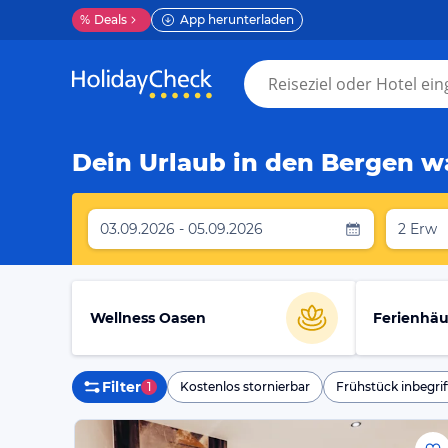
%
Deals
App herunterladen
Dein Urlaub in den Bergen wa
03.09.2026 - 05.09.2026
2 Erw
Wellness Oasen
Ferienhäu
Filter
1
Kostenlos stornierbar
Frühstück inbegrif