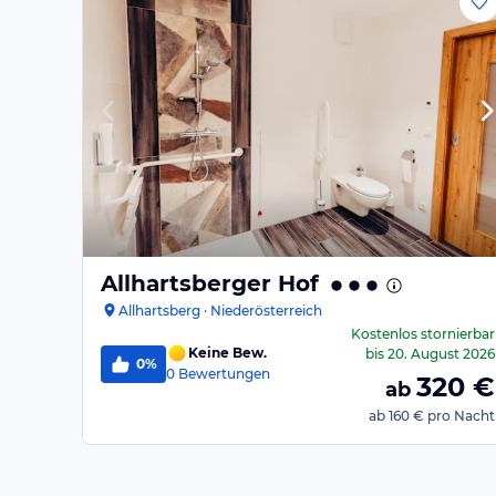
Allhartsberger Hof
Allhartsberg · Niederösterreich
Kostenlos stornierbar
Keine Bew.
bis
20. August 2026
0%
0
Bewertungen
320
€
ab
ab
160 €
pro Nacht