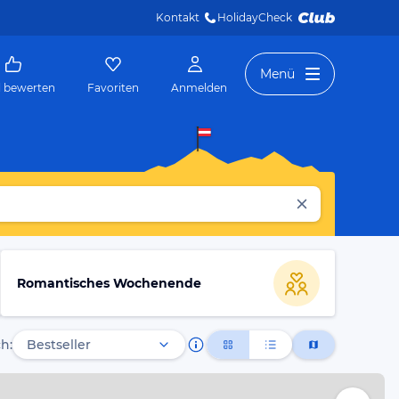
Kontakt
HolidayCheck 
Menü
l bewerten
Favoriten
Anmelden
Romantisches Wochenende
h: