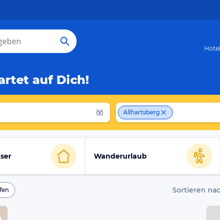
Hote
rtet auf Dich!
Allhartsberg
ser
Wanderurlaub
Sortieren nac
fen