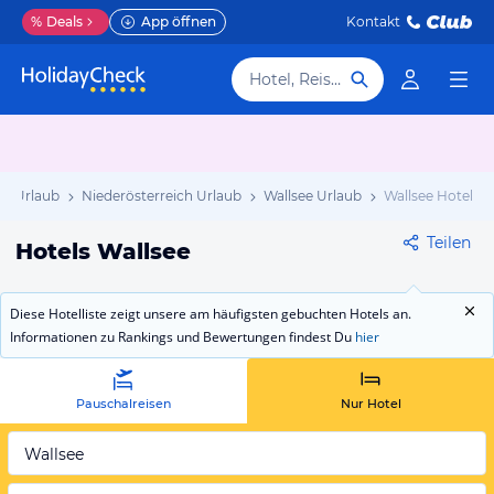
%
Deals
App öffnen
Kontakt
Hotel, Reiseziel
ch Urlaub
Niederösterreich Urlaub
Wallsee Urlaub
Wallsee Hotels
Teilen
Hotels Wallsee
Diese Hotelliste zeigt unsere am häufigsten gebuchten Hotels an.
Informationen zu Rankings und Bewertungen findest Du
hier
Pauschalreisen
Nur Hotel
Wallsee