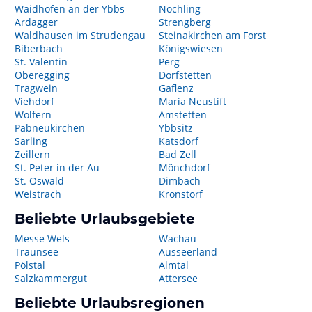
Waidhofen an der Ybbs
Nöchling
Ardagger
Strengberg
Waldhausen im Strudengau
Steinakirchen am Forst
Biberbach
Königswiesen
St. Valentin
Perg
Oberegging
Dorfstetten
Tragwein
Gaflenz
Viehdorf
Maria Neustift
Wolfern
Amstetten
Pabneukirchen
Ybbsitz
Sarling
Katsdorf
Zeillern
Bad Zell
St. Peter in der Au
Mönchdorf
St. Oswald
Dimbach
Weistrach
Kronstorf
Beliebte Urlaubsgebiete
Messe Wels
Wachau
Traunsee
Ausseerland
Pölstal
Almtal
Salzkammergut
Attersee
Beliebte Urlaubsregionen