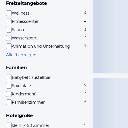
Freizeitangebote
Wellness
4
Fitnesscenter
4
Sauna
3
Wassersport
1
Animation und Unterhaltung
7
Alle 9 anzeigen
Familien
Babybett zustellbar
1
Spielplatz
7
Kindermenü
1
Familienzimmer
5
Hotelgröße
klein (< 50 Zimmer)
9