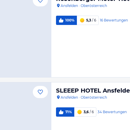
Ansfelden
·
Oberösterreich
16
Bewertungen
100%
5,3
/ 6
SLEEEP HOTEL Ansfeld
Ansfelden
·
Oberösterreich
34
Bewertungen
71%
3,6
/ 6