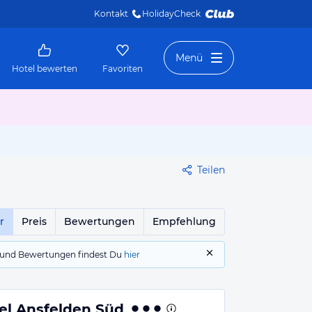
Kontakt
HolidayCheck 
Menü
Hotel bewerten
Favoriten
Teilen
r
Preis
Bewertungen
Empfehlung
gs und Bewertungen findest Du
hier
el Ansfelden Süd