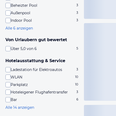
Beheizter Pool
3
Außenpool
3
Indoor Pool
3
Alle 6 anzeigen
Von Urlaubern gut bewertet
Über 5,0 von 6
5
Hotelausstattung & Service
Ladestation für Elektroautos
3
WLAN
10
Parkplatz
10
Hoteleigener Flughafentransfer
3
Bar
6
Alle 14 anzeigen