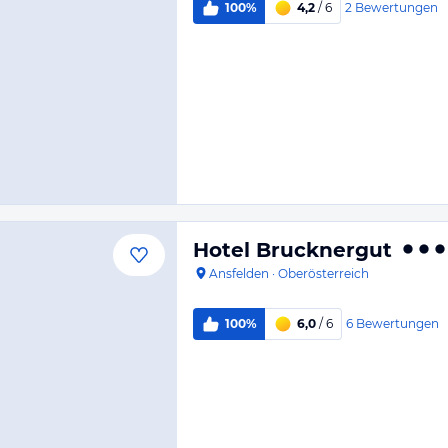
2
Bewertungen
100%
4,2
/ 6
Hotel Brucknergut
Ansfelden
·
Oberösterreich
6
Bewertungen
100%
6,0
/ 6