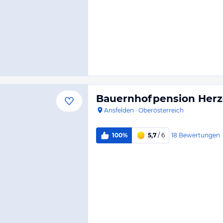
Bauernhofpension Herz
Ansfelden
·
Oberösterreich
18
Bewertungen
100%
5,7
/ 6