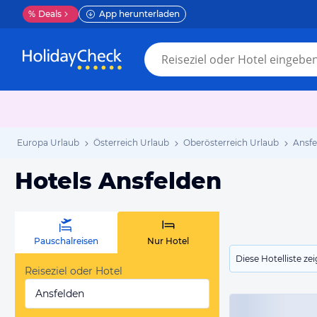
%
Deals
App herunterladen
Europa Urlaub
Österreich Urlaub
Oberösterreich Urlaub
Ansfe
Hotels Ansfelden
Pauschalreisen
Nur Hotel
Diese Hotelliste z
Reiseziel oder Hotel
Ansfelden