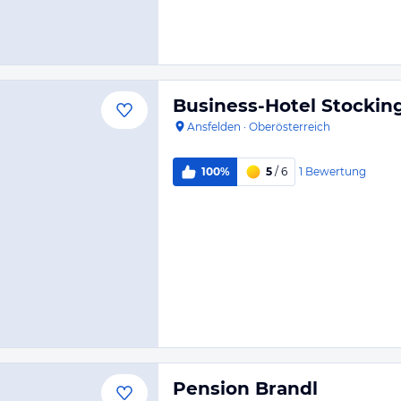
Business-Hotel Stockin
Ansfelden
·
Oberösterreich
1
Bewertung
100%
5
/ 6
Pension Brandl