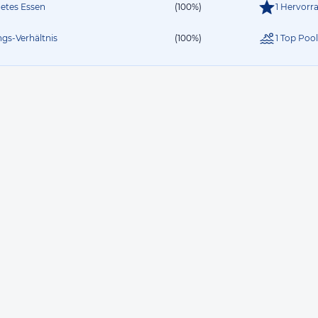
netes Essen
(100%)
1 Hervorr
ngs-Verhältnis
(100%)
1 Top Poo