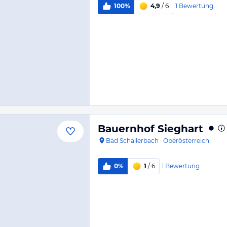
1
Bewertung
100%
4,9
/ 6
Bauernhof Sieghart
Bad Schallerbach
·
Oberösterreich
1
Bewertung
0%
1
/ 6