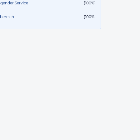
agender Service
(100%)
lbereich
(100%)