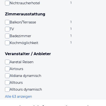
Nichtraucherhotel
1
Zimmerausstattung
Balkon/Terrasse
1
TV
1
Badezimmer
1
Kochmöglichkeit
1
Veranstalter / Anbieter
Aaretal Reisen
Airtours
Aldiana dynamisch
Alltours
Alltours dynamisch
Alle 63 anzeigen