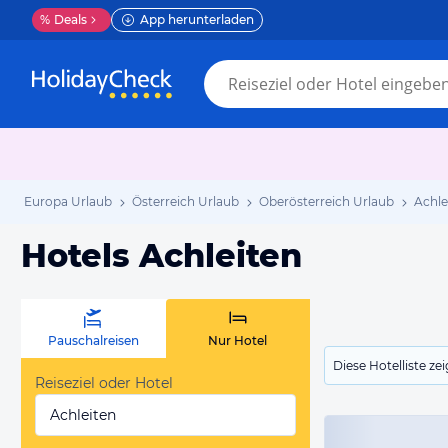
%
Deals
App herunterladen
Europa Urlaub
Österreich Urlaub
Oberösterreich Urlaub
Achle
Hotels Achleiten
Pauschalreisen
Nur Hotel
Diese Hotelliste z
Reiseziel oder Hotel
Achleiten