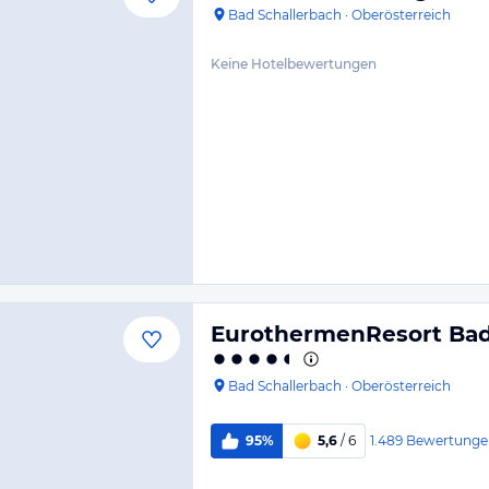
Bad Schallerbach
·
Oberösterreich
Keine Hotelbewertungen
EurothermenResort Bad
Bad Schallerbach
·
Oberösterreich
1.489
Bewertunge
95%
5,6
/ 6