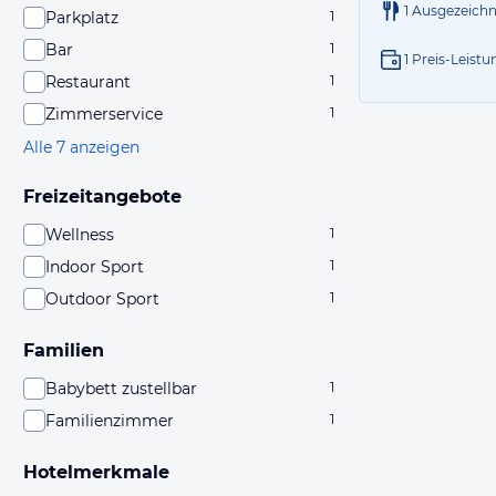
1 Ausgezeich
Parkplatz
1
Bar
1
1 Preis-Leistu
Restaurant
1
Zimmerservice
1
Alle 7 anzeigen
Freizeitangebote
Wellness
1
Indoor Sport
1
Outdoor Sport
1
Familien
Babybett zustellbar
1
Familienzimmer
1
Hotelmerkmale