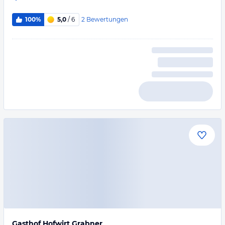
2
Bewertungen
100%
5,0
/ 6
Gasthof Hofwirt Grabner