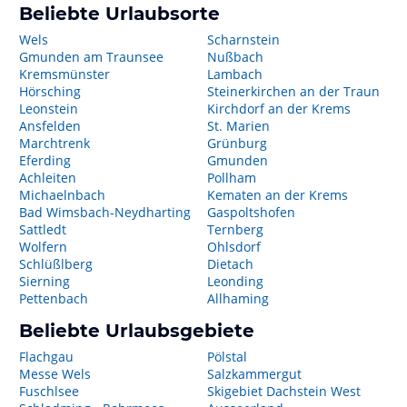
Beliebte Urlaubsorte
Wels
Scharnstein
Gmunden am Traunsee
Nußbach
Kremsmünster
Lambach
Hörsching
Steinerkirchen an der Traun
Leonstein
Kirchdorf an der Krems
Ansfelden
St. Marien
Marchtrenk
Grünburg
Eferding
Gmunden
Achleiten
Pollham
Michaelnbach
Kematen an der Krems
Bad Wimsbach-Neydharting
Gaspoltshofen
Sattledt
Ternberg
Wolfern
Ohlsdorf
Schlüßlberg
Dietach
Sierning
Leonding
Pettenbach
Allhaming
Beliebte Urlaubsgebiete
Flachgau
Pölstal
Messe Wels
Salzkammergut
Fuschlsee
Skigebiet Dachstein West