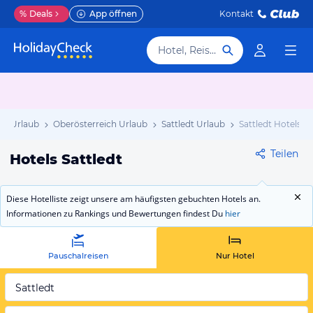
%
Deals
App öffnen
Kontakt
Hotel, Reiseziel
ch Urlaub
Oberösterreich Urlaub
Sattledt Urlaub
Sattledt Hotels
Teilen
Hotels Sattledt
Diese Hotelliste zeigt unsere am häufigsten gebuchten Hotels an.
Informationen zu Rankings und Bewertungen findest Du
hier
Pauschalreisen
Nur Hotel
Sattledt