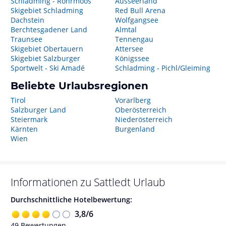
Schladming - Rohrmoos
Ausseerland
Skigebiet Schladming
Red Bull Arena
Dachstein
Wolfgangsee
Berchtesgadener Land
Almtal
Traunsee
Tennengau
Skigebiet Obertauern
Attersee
Skigebiet Salzburger
Königssee
Sportwelt - Ski Amadé
Schladming - Pichl/Gleiming
Beliebte Urlaubsregionen
Tirol
Vorarlberg
Salzburger Land
Oberösterreich
Steiermark
Niederösterreich
Kärnten
Burgenland
Wien
Informationen zu
Sattledt
Urlaub
Durchschnittliche Hotelbewertung:
3,8
/
6
49
Bewertungen