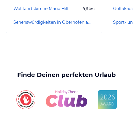
Wallfahrtskirche Maria Hilf
Golfakad
9,6
km
Sehenswürdigkeiten in Oberhofen am Irrsee
Finde Deinen perfekten Urlaub