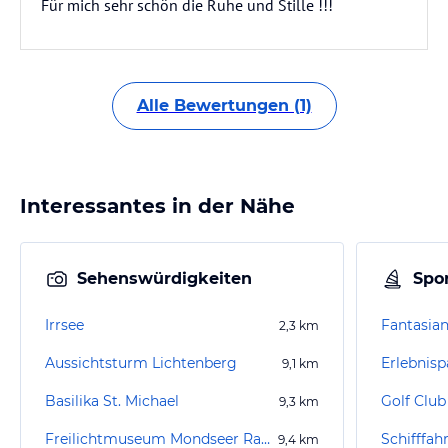
Für mich sehr schön die Ruhe und Stille !!!
Alle Bewertungen (1)
Interessantes in der Nähe
Sehenswürdigkeiten
Spor
Irrsee
2,3
km
Aussichtsturm Lichtenberg
Erlebnisp
9,1
km
Basilika St. Michael
Golf Club
9,3
km
Freilichtmuseum Mondseer Rauchhaus
Schifffah
9,4
km