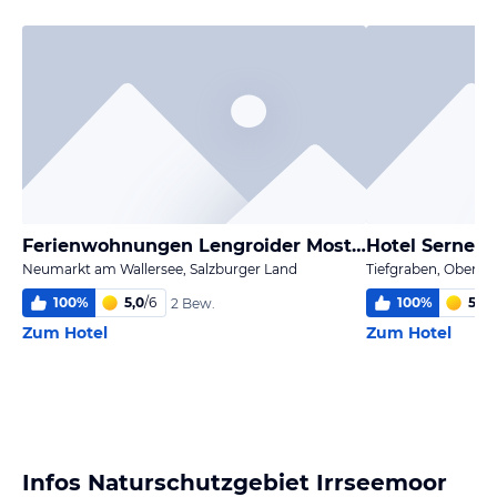
Ferienwohnungen Lengroider Mostheuriger
Hotel Serner 
Neumarkt am Wallersee, Salzburger Land
Tiefgraben, Oberöst
100
%
5,0
/
6
100
%
5,9
/
2 Bew.
Zum Hotel
Zum Hotel
Infos Naturschutzgebiet Irrseemoor