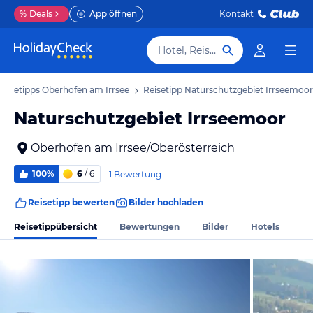
%
Deals
App öffnen
Kontakt
Hotel, Reiseziel
Reisetipps Oberhofen am Irrsee
Reisetipp Naturschutzgebiet Irrseemoor
Naturschutzgebiet Irrseemoor
Oberhofen am Irrsee/Oberösterreich
100%
6
/ 6
1 Bewertung
Reisetipp bewerten
Bilder hochladen
Reisetippübersicht
Bewertungen
Bilder
Hotels