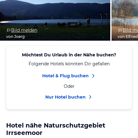
Bild melden
Bild m
von Joerg
von Elfrie
Möchtest Du Urlaub in der Nähe buchen?
Folgende Hotels könnten Dir gefallen
Hotel & Flug buchen
Oder
Nur Hotel buchen
Hotel nähe Naturschutzgebiet
Irrseemoor