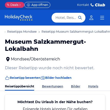
%
Deals
App öffnen
Kontakt
Hotel, Reiseziel
ub
Reisetipps Mondsee
Reisetipp Museum Salzkammergut-Lokalbahn
Museum Salzkammergut-
Lokalbahn
Mondsee/Oberösterreich
Dieser Reisetipp wurde noch nicht bewertet.
Reisetipp bewerten
Bilder hochladen
Reisetippübersicht
Bewertungen
Bilder
Hotels
Möchtest Du Urlaub in der Nähe buchen?
Folgende Hotels könnten Dir gefallen