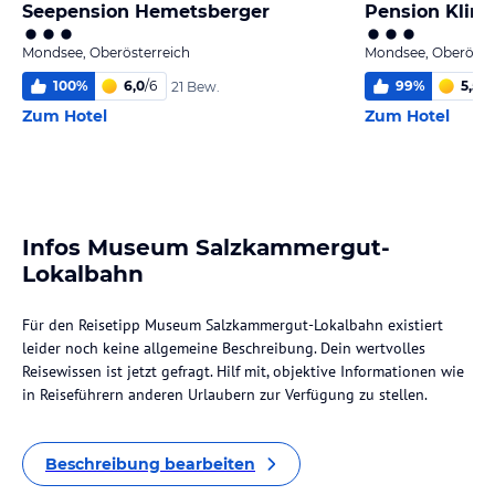
Seepension Hemetsberger
Pension Klim
Mondsee, Oberösterreich
Mondsee, Oberöste
100
%
6,0
/
6
99
%
5,5
/
6
21 Bew.
Zum Hotel
Zum Hotel
Infos Museum Salzkammergut-
Lokalbahn
Für den Reisetipp Museum Salzkammergut-Lokalbahn existiert
leider noch keine allgemeine Beschreibung. Dein wertvolles
Reisewissen ist jetzt gefragt. Hilf mit, objektive Informationen wie
in Reiseführern anderen Urlaubern zur Verfügung zu stellen.
Beschreibung bearbeiten