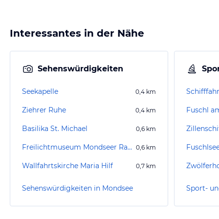
Interessantes in der Nähe
Sehenswürdigkeiten
Spor
Seekapelle
Schifffah
0,4
km
Ziehrer Ruhe
Fuschl a
0,4
km
Basilika St. Michael
Zillenschi
0,6
km
Freilichtmuseum Mondseer Rauchhaus
Fuschlse
0,6
km
Wallfahrtskirche Maria Hilf
Zwölferh
0,7
km
Sehenswürdigkeiten in Mondsee