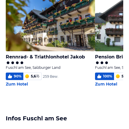
Rennrad- & Triathlonhotel Jakob
Pension Brigi
Fuschl am See, Salzburger Land
Fuschl am See, Sal
90
%
5,6
/
6
100
%
5,5
/
259 Bew.
Zum Hotel
Zum Hotel
Infos Fuschl am See