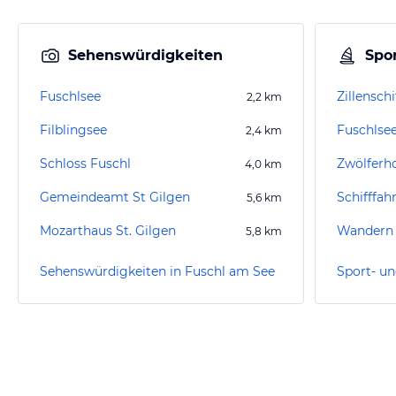
Sehenswürdigkeiten
Spor
Fuschlsee
Zillenschi
2,2
km
Filblingsee
Fuschlse
2,4
km
Schloss Fuschl
Zwölferh
4,0
km
Gemeindeamt St Gilgen
Schifffah
5,6
km
Mozarthaus St. Gilgen
Wandern 
5,8
km
Sehenswürdigkeiten in Fuschl am See