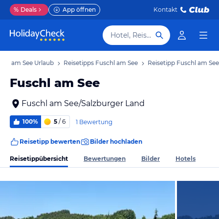
%
Deals
App öffnen
Kontakt
Hotel, Reiseziel
chl am See Urlaub
Reisetipps Fuschl am See
Reisetipp Fuschl am See
Fuschl am See
Fuschl am See/Salzburger Land
100%
5
/ 6
1 Bewertung
Reisetipp bewerten
Bilder hochladen
Reisetippübersicht
Bewertungen
Bilder
Hotels