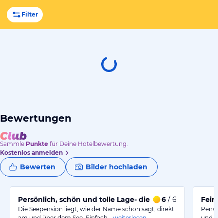
Filter
Bewertungen
Sammle
Punkte
für Deine Hotelbewertung.
Kostenlos anmelden
Bewerten
Bilder hochladen
Persönlich, schön und tolle Lage- die Seepension!
6
/ 6
Fein
Die Seepension liegt, wie der Name schon sagt, direkt
Pensi
am und über dem See. Einfach…
weiterlesen
und d