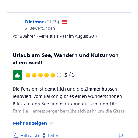
In der Festspielstadt Salzburg sind Sie in knapp 30 Minuten,
ebenso leicht erreichbar sind Ausflugsziele im Salzkammergut, wie
Bad Ischl, Wolfgangsee, Hallstatt, Dachstein mit seinen Eishöhlen,
einige Freizeitparks, Museen uvm.
Dietmar
(
61-65
)
31
Bewertungen
Hinweis:
Allgemeine und unverbindliche
Vor 8 Jahren • Verreist als Paar im August 2017
Hoteliers-/Veranstalter-/Kataloginformationen. Alle Angaben
ohne Gewähr und ohne Prüfung durch HolidayCheck. Bitte
lies vor der Buchung die verbindlichen
Angebotsdetails
des
Urlaub am See, Wandern und Kultur von
jeweiligen Veranstalters.
allem was!!!
5
/ 6
Die Pension ist gemütlich und die Zimmer hübsch
renoviert. Vom Balkon gibt es einen wunderschönen
Blick auf den See und man kann gut schlafen. Die
Familie Hemetsberger bemüht sich sehr um die Gäste.
Das Frühstück ist recht vielfältig.
Mehr anzeigen
Hilfreich
Teilen