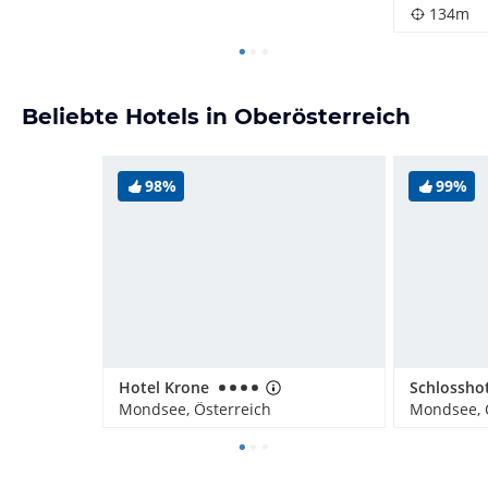
134m
Beliebte Hotels in Oberösterreich
98%
99%
Hotel Krone
Mondsee, Österreich
Mondsee, 