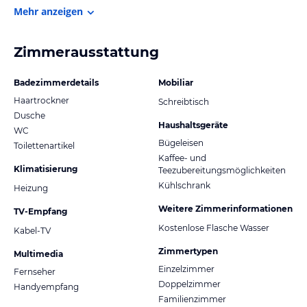
Mehr anzeigen
Zimmerausstattung
Badezimmerdetails
Mobiliar
Haartrockner
Schreibtisch
Dusche
Haushaltsgeräte
WC
Bügeleisen
Toilettenartikel
Kaffee- und
Klimatisierung
Teezubereitungsmöglichkeiten
Kühlschrank
Heizung
Weitere Zimmerinformationen
TV-Empfang
Kostenlose Flasche Wasser
Kabel-TV
Zimmertypen
Multimedia
Einzelzimmer
Fernseher
Doppelzimmer
Handyempfang
Familienzimmer