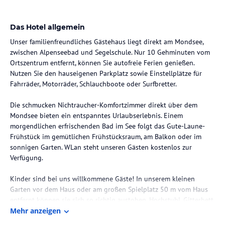
Das Hotel allgemein
Unser familienfreundliches Gästehaus liegt direkt am Mondsee,
zwischen Alpenseebad und Segelschule. Nur 10 Gehminuten vom
Ortszentrum entfernt, können Sie autofreie Ferien genießen.
Nutzen Sie den hauseigenen Parkplatz sowie Einstellplätze für
Fahrräder, Motorräder, Schlauchboote oder Surfbretter.
Die schmucken Nichtraucher-Komfortzimmer direkt über dem
Mondsee bieten ein entspanntes Urlaubserlebnis. Einem
morgendlichen erfrischenden Bad im See folgt das Gute-Laune-
Frühstück im gemütlichen Frühstücksraum, am Balkon oder im
sonnigen Garten. WLan steht unseren Gästen kostenlos zur
Verfügung.
Kinder sind bei uns willkommene Gäste! In unserem kleinen
Garten vor dem Haus oder am großen Spielplatz 50 m vom Haus
entfernt können sie sich so richtig austoben. Hochstuhl, Gitterbett
und Wasserkocher sind ein weiterer Service für Ihre Lieblinge.
Mehr anzeigen