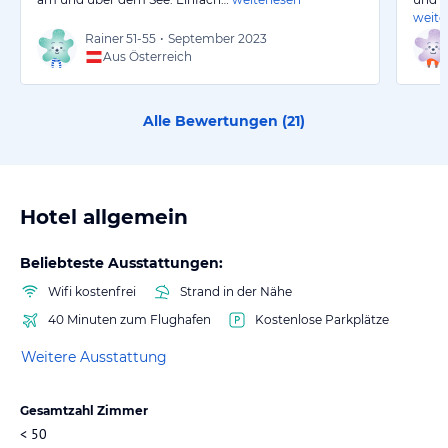
weite
Rainer
51-55
•
September 2023
Aus Österreich
Alle Bewertungen (
21
)
Hotel allgemein
Beliebteste Ausstattungen:
Wifi kostenfrei
Strand in der Nähe
40 Minuten zum Flughafen
Kostenlose Parkplätze
Weitere Ausstattung
Gesamtzahl Zimmer
< 50