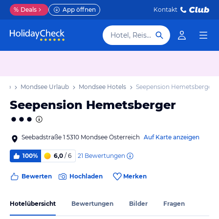
%
Deals
App öffnen
Kontakt
Hotel, Reiseziel
laub
Mondsee Urlaub
Mondsee Hotels
Seepension Hemetsberger
Seepension Hemetsberger
Seebadstraße 1 5310 Mondsee Österreich
Auf Karte anzeigen
21
Bewertungen
100%
6,0
/ 6
Bewerten
Hochladen
Merken
Hotelübersicht
Bewertungen
Bilder
Fragen