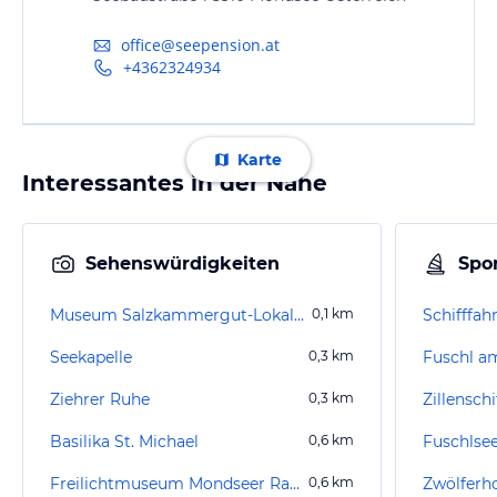
office@seepension.at
+4362324934
Karte
Interessantes in der Nähe
Sehenswürdigkeiten
Spor
Museum Salzkammergut-Lokalbahn
0,1
km
Schifffah
Seekapelle
0,3
km
Fuschl a
Ziehrer Ruhe
0,3
km
Zillenschi
Basilika St. Michael
0,6
km
Fuschlse
Freilichtmuseum Mondseer Rauchhaus
0,6
km
Zwölferh