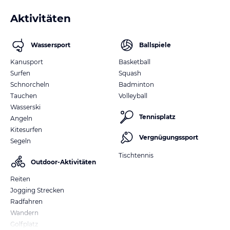
Aktivitäten
Wassersport
Ballspiele
Kanusport
Basketball
Surfen
Squash
Schnorcheln
Badminton
Tauchen
Volleyball
Wasserski
Tennisplatz
Angeln
Kitesurfen
Vergnügungssport
Segeln
Tischtennis
Outdoor-Aktivitäten
Reiten
Jogging Strecken
Radfahren
Wandern
Golfplatz