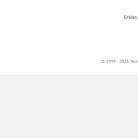
Erklär
© 1999 - 2026 Holi