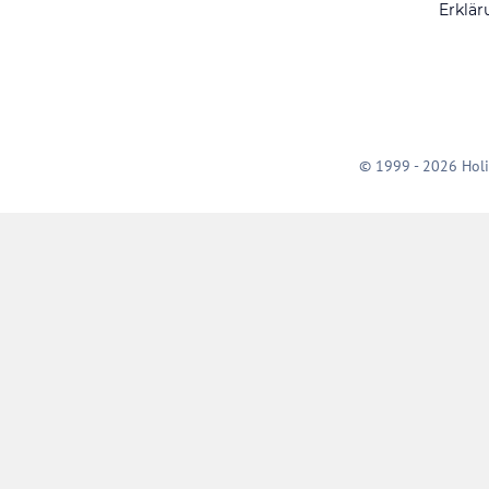
Erklär
© 1999 - 2026 Holi