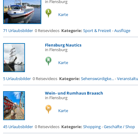
in Flensburg
Karte
71 Urlaubsbilder
0 Reisevideos
Kategorie:
Sport & Freizeit
-
Ausflüge
Flensburg Nautics
in Flensburg
Karte
5 Urlaubsbilder
0 Reisevideos
Kategorie:
Sehenswürdigke...
-
Veranstalt
Wein- und Rumhaus Braasch
in Flensburg
Karte
45 Urlaubsbilder
0 Reisevideos
Kategorie:
Shopping
-
Geschäfte / Shop