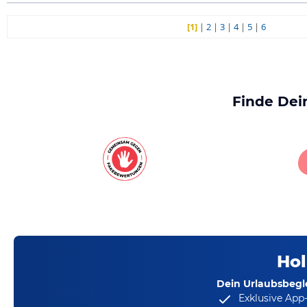
[1]
|
2
|
3
|
4
|
5
|
6
Finde Dei
Hol
Dein Urlaubsbegle
Exklusive App