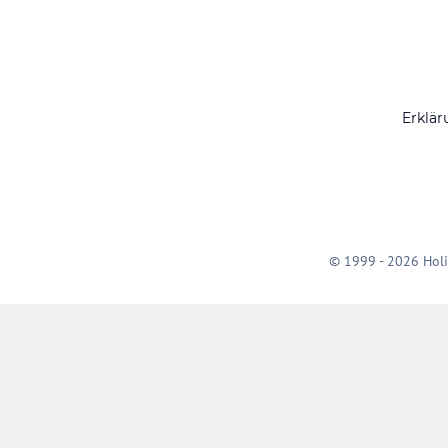
Erklär
© 1999 - 2026 Holi