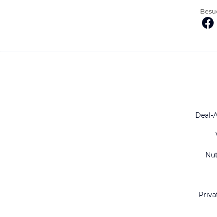
Besuc
Deal-
Nu
Priva