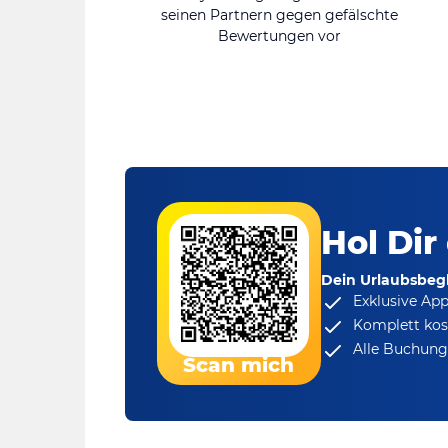
seinen Partnern gegen gefälschte
Bewertungen vor
Hol Dir
Dein Urlaubsbegl
Exklusive Ap
Komplett kos
Alle Buchungs
Scan mich