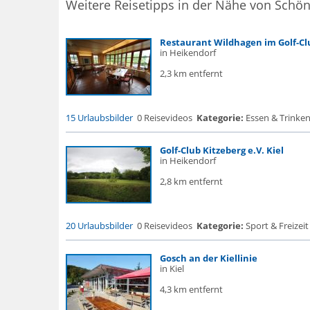
Weitere Reisetipps in der Nähe von Schö
Restaurant Wildhagen im Golf-Clu
in Heikendorf
2,3 km entfernt
15 Urlaubsbilder
0 Reisevideos
Kategorie:
Essen & Trinken
Golf-Club Kitzeberg e.V. Kiel
in Heikendorf
2,8 km entfernt
20 Urlaubsbilder
0 Reisevideos
Kategorie:
Sport & Freizeit 
Gosch an der Kiellinie
in Kiel
4,3 km entfernt