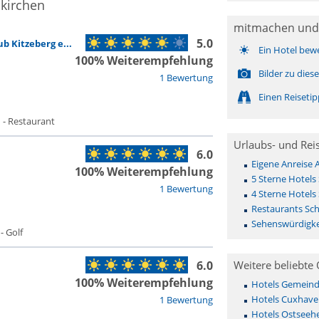
nkirchen
mitmachen und
5.0
b Kitzeberg e...
Ein Hotel bew
100% Weiterempfehlung
Bilder zu die
1 Bewertung
Einen Reiseti
 - Restaurant
Urlaubs- und Rei
6.0
Eigene Anreise
100% Weiterempfehlung
5 Sterne Hotels
1 Bewertung
4 Sterne Hotels
Restaurants Sc
Sehenswürdigke
- Golf
6.0
Weitere beliebte 
100% Weiterempfehlung
Hotels Gemeinde 
Hotels Cuxhave
1 Bewertung
Hotels Ostseehe