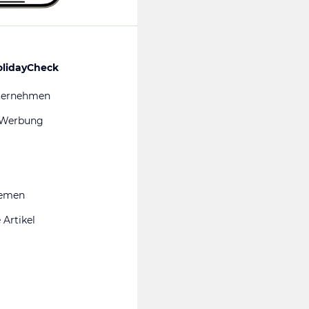
olidayCheck
ternehmen
 Werbung
hemen
 Artikel