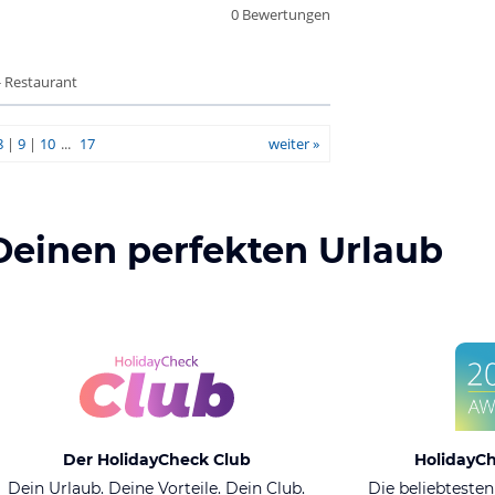
0 Bewertungen
- Restaurant
8
|
9
|
10
...
17
weiter »
Deinen perfekten Urlaub
Der HolidayCheck Club
HolidayC
Dein Urlaub. Deine Vorteile. Dein Club.
Die beliebtesten