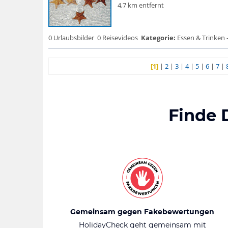
4,7 km entfernt
0 Urlaubsbilder
0 Reisevideos
Kategorie:
Essen & Trinken 
[1]
|
2
|
3
|
4
|
5
|
6
|
7
|
Finde 
Gemeinsam gegen Fakebewertungen
HolidayCheck geht gemeinsam mit