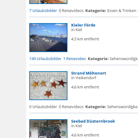
7 Urlaubsbilder
0 Reisevideos
Kategorie:
Essen & Trinken 
Kieler Förde
in Kiel
4,5 km entfernt
149 Urlaubsbilder
1 Reisevideo
Kategorie:
Sehenswürdigke...
Strand Möltenort
in Heikendorf
4,6 km entfernt
0 Urlaubsbilder
0 Reisevideos
Kategorie:
Sehenswürdigke...
Seebad Düsternbrook
in Kiel
4,6 km entfernt