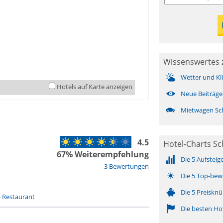
Wissenswertes 
Wetter und Kl
Hotels auf Karte anzeigen
Neue Beiträge
Mietwagen Sc
4.5
Hotel-Charts S
67% Weiterempfehlung
Die 5 Aufsteig
3 Bewertungen
Die 5 Top-bew
Die 5 Preisknü
-
Restaurant
Die besten Ho