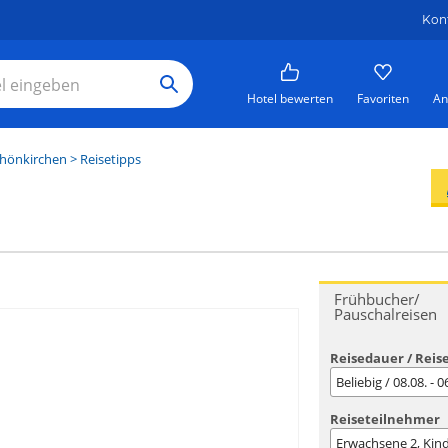
Kon
Hotel bewerten
Favoriten
An
hönkirchen
> Reisetipps
Frühbucher/
Pauschalreisen
Reisedauer / Reis
Beliebig / 08.08. - 
Reiseteilnehmer
Erwachsene
2
, Kin