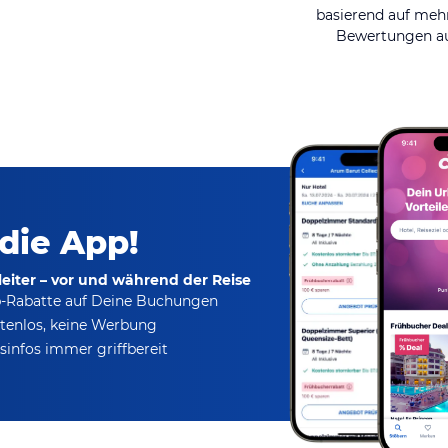
basierend auf mehr
Bewertungen au
 die App!
eiter – vor und während der Reise
p-Rabatte
auf Deine Buchungen
tenlos,
keine Werbung
infos immer griffbereit