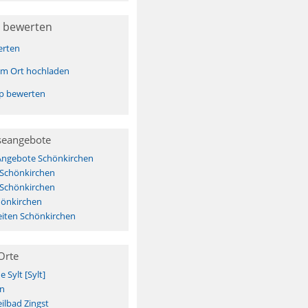
 bewerten
erten
sem Ort hochladen
pp bewerten
seangebote
 Angebote Schönkirchen
 Schönkirchen
 Schönkirchen
hönkirchen
iten Schönkirchen
Orte
Sylt [Sylt]
n
ilbad Zingst