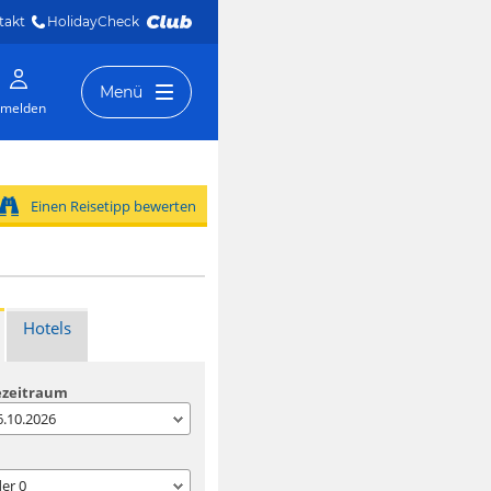
takt
HolidayCheck 
Menü
melden
Einen Reisetipp bewerten
Hotels
ezeitraum
06.10.2026
der
0