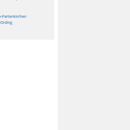
n
h-Partenkirchen
-Ording