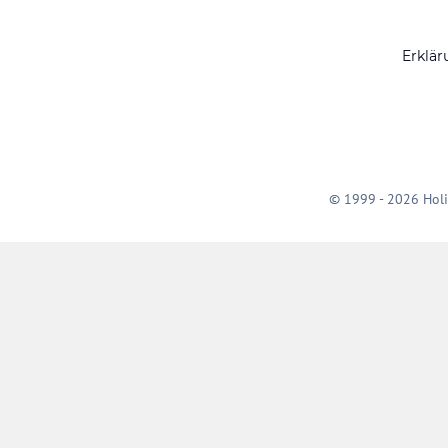
Erklär
© 1999 - 2026 Holi