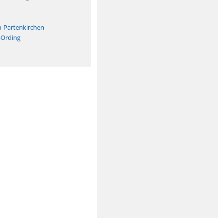
n
h-Partenkirchen
-Ording