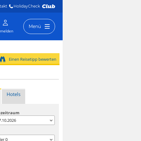
takt
HolidayCheck 
Menü
melden
Einen Reisetipp bewerten
Hotels
ezeitraum
07.10.2026
der
0