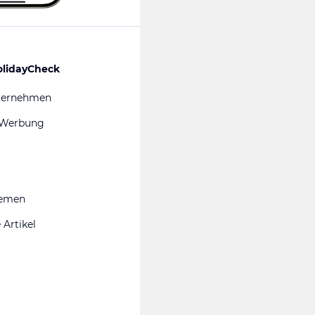
olidayCheck
ternehmen
 Werbung
hemen
 Artikel