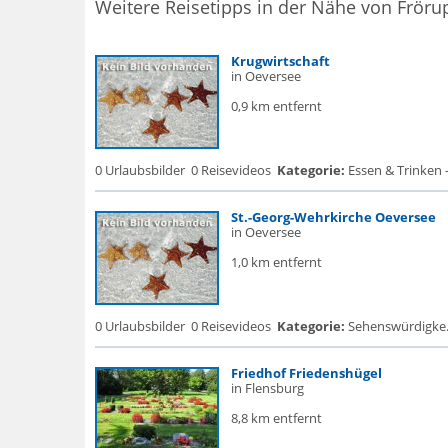
Weitere Reisetipps in der Nähe von Fröru
Krugwirtschaft
in Oeversee
0,9 km entfernt
0 Urlaubsbilder
0 Reisevideos
Kategorie:
Essen & Trinken 
St.-Georg-Wehrkirche Oeversee
in Oeversee
1,0 km entfernt
0 Urlaubsbilder
0 Reisevideos
Kategorie:
Sehenswürdigke... 
Friedhof Friedenshügel
in Flensburg
8,8 km entfernt