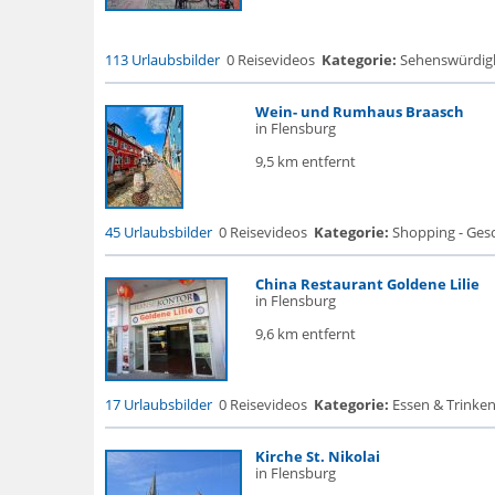
113 Urlaubsbilder
0 Reisevideos
Kategorie:
Sehenswürdigke.
Wein- und Rumhaus Braasch
in Flensburg
9,5 km entfernt
45 Urlaubsbilder
0 Reisevideos
Kategorie:
Shopping - Gesc
China Restaurant Goldene Lilie
in Flensburg
9,6 km entfernt
17 Urlaubsbilder
0 Reisevideos
Kategorie:
Essen & Trinken
Kirche St. Nikolai
in Flensburg