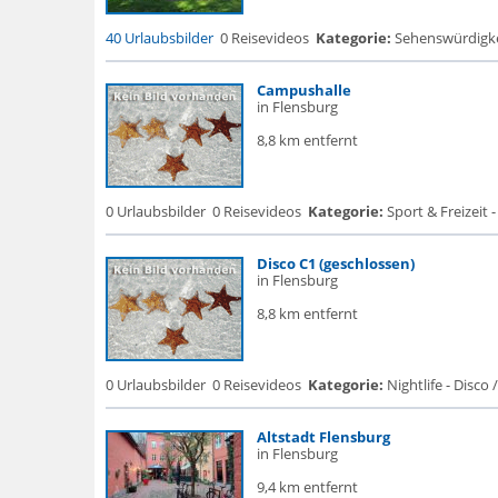
40 Urlaubsbilder
0 Reisevideos
Kategorie:
Sehenswürdigke...
Campushalle
in Flensburg
8,8 km entfernt
0 Urlaubsbilder
0 Reisevideos
Kategorie:
Sport & Freizeit -
Disco C1 (geschlossen)
in Flensburg
8,8 km entfernt
0 Urlaubsbilder
0 Reisevideos
Kategorie:
Nightlife - Disco 
Altstadt Flensburg
in Flensburg
9,4 km entfernt