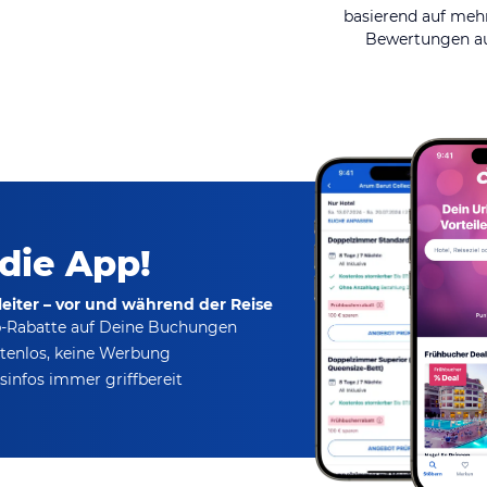
basierend auf mehr
Bewertungen au
 die App!
eiter – vor und während der Reise
p-Rabatte
auf Deine Buchungen
tenlos,
keine Werbung
infos immer griffbereit