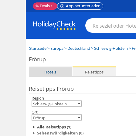
%
Deals
App herunterladen
Startseite
>
Europa
>
Deutschland
>
Schleswig-Holstein
>
Fr
Frörup
Hotels
Reisetipps
Reisetipps Frörup
Region
Ort
Alle Reisetipps (1)
Sehenswürdigkeiten (0)