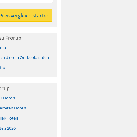
zu Frörup
ima
 zu diesem Ort beobachten
örup
örup
er Hotels
erteten Hotels
ller-Hotels
tels 2026