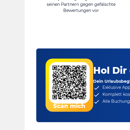
seinen Partnern gegen gefälschte
Bewertungen vor
Hol Dir
Dein Urlaubsbegl
Exklusive Ap
Komplett kos
Alle Buchungs
Scan mich