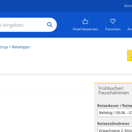
Kon
Hotel bewerten
Favoriten
An
örup
> Reisetipps
Frühbucher/
Pauschalreisen
Reisedauer / Reis
Beliebig / 09.08. - 
Reiseteilnehmer
Erwachsene
2
, Kin