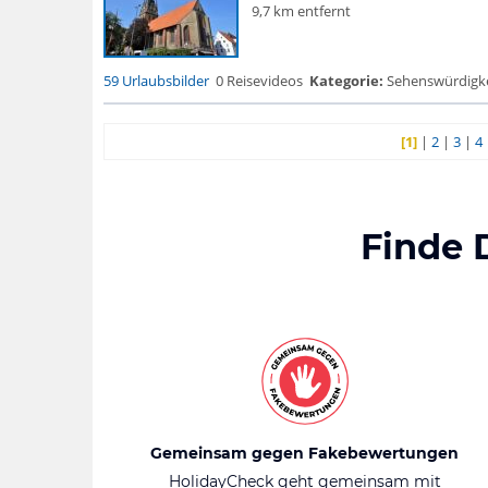
9,7 km entfernt
59 Urlaubsbilder
0 Reisevideos
Kategorie:
Sehenswürdigke...
[1]
|
2
|
3
|
4
Finde 
Gemeinsam gegen Fakebewertungen
HolidayCheck geht gemeinsam mit