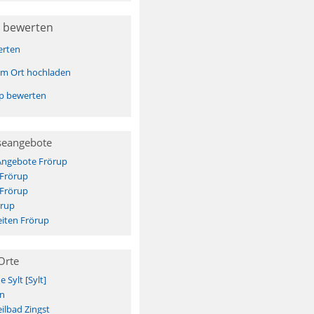
 bewerten
erten
sem Ort hochladen
pp bewerten
seangebote
Angebote Frörup
 Frörup
 Frörup
örup
iten Frörup
Orte
Sylt [Sylt]
n
ilbad Zingst