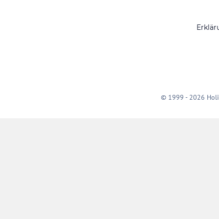
Erklär
© 1999 - 2026 Holi