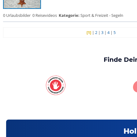
0 Urlaubsbilder
0 Reisevideos
Kategorie:
Sport & Freizeit - Segeln
[1]
|
2
|
3
|
4
|
5
Finde Dei
Hol