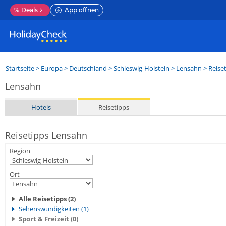
%
Deals
App öffnen
Startseite
>
Europa
>
Deutschland
>
Schleswig-Holstein
>
Lensahn
> Reise
Lensahn
Hotels
Reisetipps
Reisetipps Lensahn
Region
Ort
Alle Reisetipps (2)
Sehenswürdigkeiten (1)
Sport & Freizeit (0)