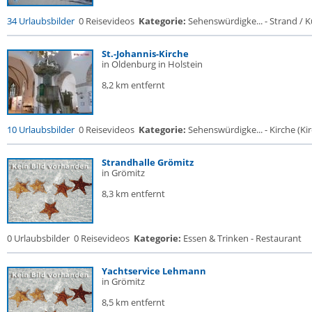
34 Urlaubsbilder
0 Reisevideos
Kategorie:
Sehenswürdigke... - Strand / Kü
St.-Johannis-Kirche
in Oldenburg in Holstein
8,2 km entfernt
10 Urlaubsbilder
0 Reisevideos
Kategorie:
Sehenswürdigke... - Kirche (Kir
Strandhalle Grömitz
in Grömitz
8,3 km entfernt
0 Urlaubsbilder
0 Reisevideos
Kategorie:
Essen & Trinken - Restaurant
Yachtservice Lehmann
in Grömitz
8,5 km entfernt