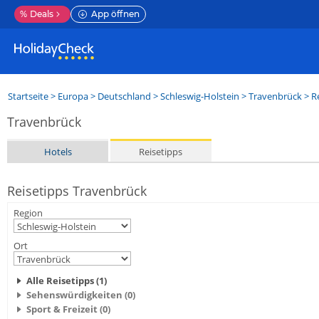
%
Deals
App öffnen
Startseite
>
Europa
>
Deutschland
>
Schleswig-Holstein
>
Travenbrück
> R
Travenbrück
Hotels
Reisetipps
Reisetipps Travenbrück
Region
Ort
Alle Reisetipps (1)
Sehenswürdigkeiten (0)
Sport & Freizeit (0)