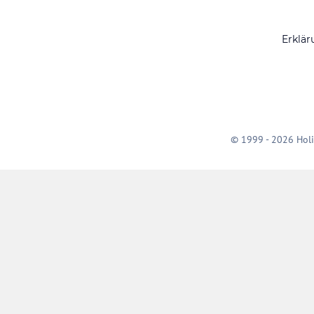
Erklär
© 1999 - 2026 Holi