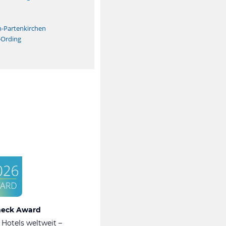
n
h-Partenkirchen
-Ording
heck Award
 Hotels weltweit –