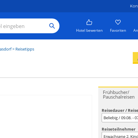
Kon
Hotel bewerten
Favoriten
An
asdorf
> Reisetipps
Frühbucher/
Pauschalreisen
Reisedauer / Reis
Beliebig / 09.08. - 
Reiseteilnehmer
Erwachsene
2
, Kin