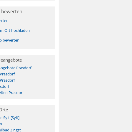
 bewerten
erten
sem Ort hochladen
pp bewerten
seangebote
Angebote Prasdorf
 Prasdorf
 Prasdorf
sdorf
iten Prasdorf
Orte
Sylt [Sylt]
n
ilbad Zingst