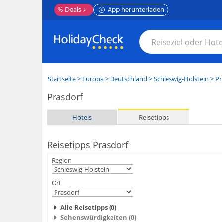
%
Deals
App herunterladen
Startseite
>
Europa
>
Deutschland
>
Schleswig-Holstein
>
Pr
Prasdorf
Hotels
Reisetipps
Reisetipps Prasdorf
Region
Ort
Alle Reisetipps (0)
Sehenswürdigkeiten (0)