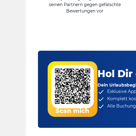
seinen Partnern gegen gefälschte
Bewertungen vor
Hol Dir
Dein Urlaubsbegl
Exklusive Ap
Komplett kos
Alle Buchungs
Scan mich