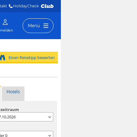
takt
HolidayCheck 
Menü
melden
Einen Reisetipp bewerten
Hotels
ezeitraum
07.10.2026
der
0