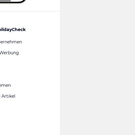
olidayCheck
ternehmen
 Werbung
hemen
 Artikel