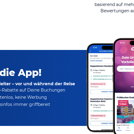
basierend auf mehr
Bewertungen au
 die App!
eiter – vor und während der Reise
p-Rabatte
auf Deine Buchungen
tenlos,
keine Werbung
infos immer griffbereit