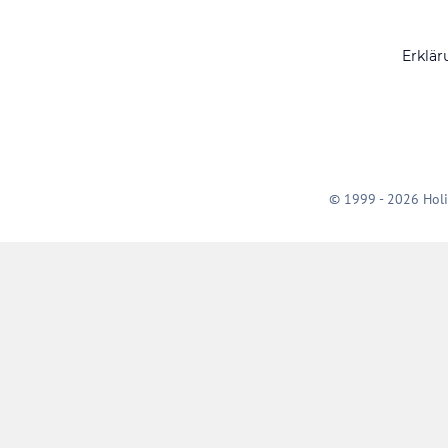
Erklär
© 1999 - 2026 Holi